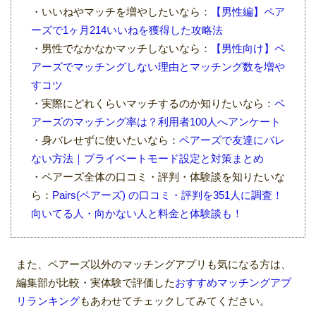
・いいねやマッチを増やしたいなら：
【男性編】ペア
ーズで1ヶ月214いいねを獲得した攻略法
・男性でなかなかマッチしないなら：
【男性向け】ペ
アーズでマッチングしない理由とマッチング数を増や
すコツ
・実際にどれくらいマッチするのか知りたいなら：
ペ
アーズのマッチング率は？利用者100人へアンケート
・身バレせずに使いたいなら：
ペアーズで友達にバレ
ない方法｜プライベートモード設定と対策まとめ
・ペアーズ全体の口コミ・評判・体験談を知りたいな
ら：
Pairs(ペアーズ) の口コミ・評判を351人に調査！
向いてる人・向かない人と料金と体験談も！
また、ペアーズ以外のマッチングアプリも気になる方は、
編集部が比較・実体験で評価した
おすすめマッチングアプ
リランキング
もあわせてチェックしてみてください。