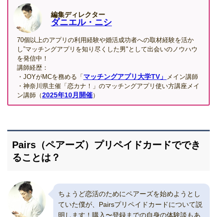
編集ディレクター
ダニエル・ニシ
70個以上のアプリの利用経験や婚活成功者への取材経験を活か
し”マッチングアプリを知り尽くした男"として出会いのノウハウ
を発信中！
講師経歴：
マッチングアプリ大学TV」
・JOYがMCを務める「
メイン講師
・神奈川県主催「恋カナ！」のマッチングアプリ使い方講座メイ
2025年10月開催
ン講師（
）
Pairs（ペアーズ）プリペイドカードででき
ることは？
ちょうど恋活のためにペアーズを始めようとし
ていた僕が、Pairsプリペイドカードについて説
明します！購入〜登録までの自身の体験談もあ