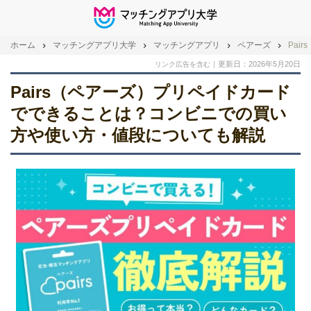
ホーム
マッチングアプリ大学
マッチングアプリ
ペアーズ
Pa
更新日：2026年5月20日
リンク広告を含む
Pairs（ペアーズ）プリペイドカード
でできることは？コンビニでの買い
方や使い方・値段についても解説