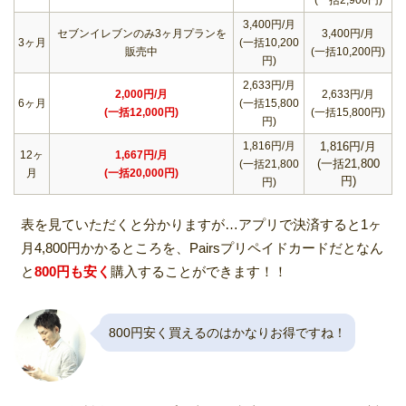
3,400円/月
セブンイレブンのみ3ヶ月プランを
3,400円/月
3ヶ月
(一括10,200
販売中
(一括10,200円)
円)
2,633円/月
2,000円/月
2,633円/月
6ヶ月
(一括15,800
(一括12,000円)
(一括15,800円)
円)
1,816円/月
1,816円/月
12ヶ
1,667円/月
(一括21,800
(一括21,800
月
(一括20,000円)
円)
円)
表を見ていただくと分かりますが…アプリで決済すると1ヶ
月4,800円かかるところを、Pairsプリペイドカードだとなん
と
800円も安く
購入することができます！！
800円安く買えるのはかなりお得ですね！