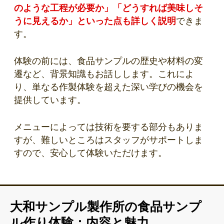
のような工程が必要か」「どうすれば美味しそ
うに見えるか」といった点も詳しく説明
できま
す。
体験の前には、食品サンプルの歴史や材料の変
遷など、背景知識もお話しします。これによ
り、単なる作製体験を超えた深い学びの機会を
提供しています。
メニューによっては技術を要する部分もありま
すが、難しいところはスタッフがサポートしま
すので、安心して体験いただけます。
大和サンプル製作所の食品サンプ
ル作り体験：内容と魅力