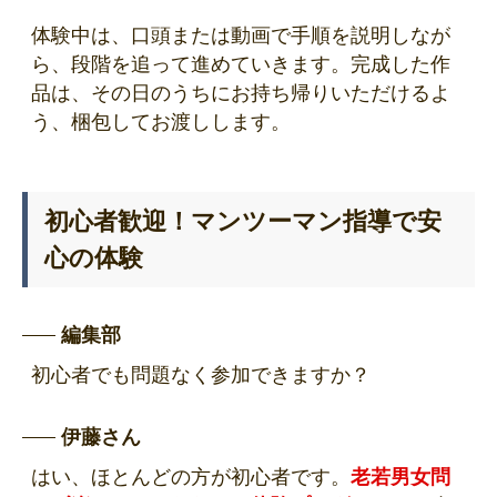
体験中は、口頭または動画で手順を説明しなが
ら、段階を追って進めていきます。完成した作
品は、その日のうちにお持ち帰りいただけるよ
う、梱包してお渡しします。
初心者歓迎！マンツーマン指導で安
心の体験
編集部
初心者でも問題なく参加できますか？
伊藤さん
はい、ほとんどの方が初心者です。
老若男女問