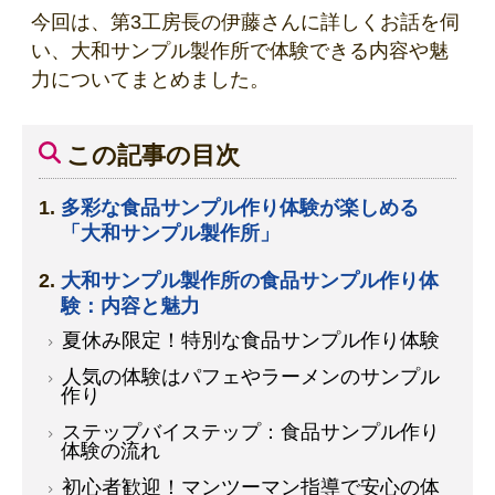
今回は、第3工房長の伊藤さんに詳しくお話を伺
い、大和サンプル製作所で体験できる内容や魅
力についてまとめました。
この記事の目次
多彩な食品サンプル作り体験が楽しめる
「大和サンプル製作所」
大和サンプル製作所の食品サンプル作り体
験：内容と魅力
夏休み限定！特別な食品サンプル作り体験
人気の体験はパフェやラーメンのサンプル
作り
ステップバイステップ：食品サンプル作り
体験の流れ
初心者歓迎！マンツーマン指導で安心の体