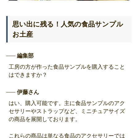
思い出に残る！人気の食品サンプル
お土産
編集部
工房の方が作った食品サンプルを購入すること
はできますか？
伊藤さん
はい、購入可能です。主に食品サンプルのアク
セサリーやストラップなど、ミニチュアサイズ
の商品を展開しております。
これらの商品は単なる食品のアクセサリーでは