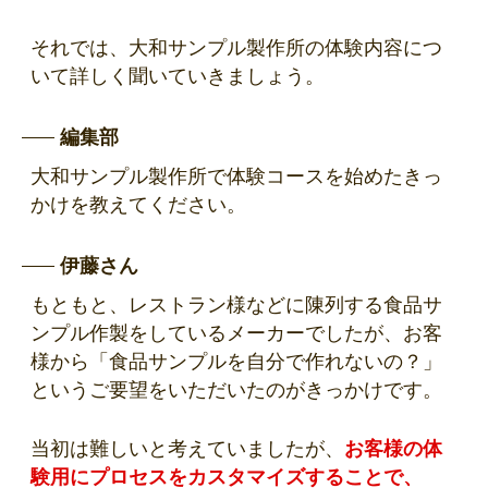
それでは、大和サンプル製作所の体験内容につ
いて詳しく聞いていきましょう。
編集部
大和サンプル製作所で体験コースを始めたきっ
かけを教えてください。
伊藤さん
もともと、レストラン様などに陳列する食品サ
ンプル作製をしているメーカーでしたが、お客
様から「食品サンプルを自分で作れないの？」
というご要望をいただいたのがきっかけです。
当初は難しいと考えていましたが、
お客様の体
験用にプロセスをカスタマイズすることで、