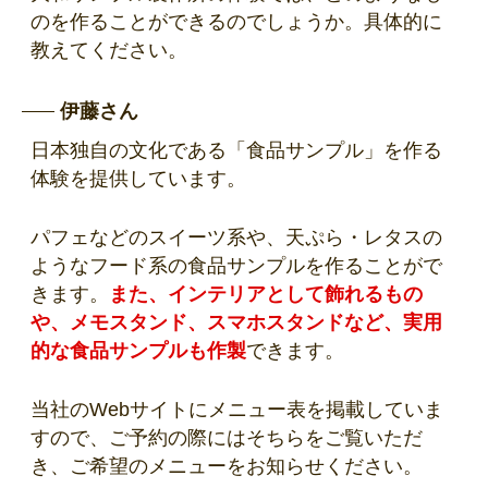
のを作ることができるのでしょうか。具体的に
教えてください。
伊藤さん
日本独自の文化である「食品サンプル」を作る
体験を提供しています。
パフェなどのスイーツ系や、天ぷら・レタスの
ようなフード系の食品サンプルを作ることがで
きます。
また、インテリアとして飾れるもの
や、メモスタンド、スマホスタンドなど、実用
的な食品サンプルも作製
できます。
当社のWebサイトにメニュー表を掲載していま
すので、ご予約の際にはそちらをご覧いただ
き、ご希望のメニューをお知らせください。