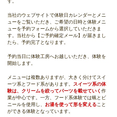
す。
当社のウェブサイトで体験日カレンダーとメニ
ューをご覧いただき、ご希望の日時と体験メニ
ューを予約フォームから選択していただきま
す。当社から【ご予約確定メール】が届きまし
たら、予約完了となります。
予約当日に体験工房へお越しいただき、体験を
開始します。
メニューは複数ありますが、大きく分けてスイ
ーツ系とフード系があります。
スイーツ系の体
験は、クリームを絞ってパーツを載せていく
作
業が中心です。一方、フード系体験では蝋とビ
ニールを使用し、
お湯を使って形を変える
こと
ができる体験となっています。