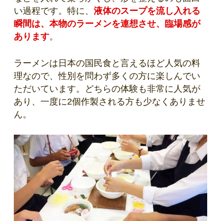
い過程です。特に、
液体のスープを流し入れる
瞬間は、本物のラーメンを連想させ、臨場感が
あります
。
ラーメンは日本の国民食と言えるほど人気の料
理なので、性別を問わず多くの方に楽しんでい
ただいています。どちらの体験も非常に人気が
あり、一度に2個作製される方も少なくありませ
ん。