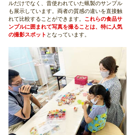
ルだけでなく、昔使われていた蝋製のサンプル
も展示しています。両者の質感の違いを直接触
れて比較することができます。
これらの食品サ
ンプルに囲まれて写真を撮ることは、特に人気
の撮影スポット
となっています。