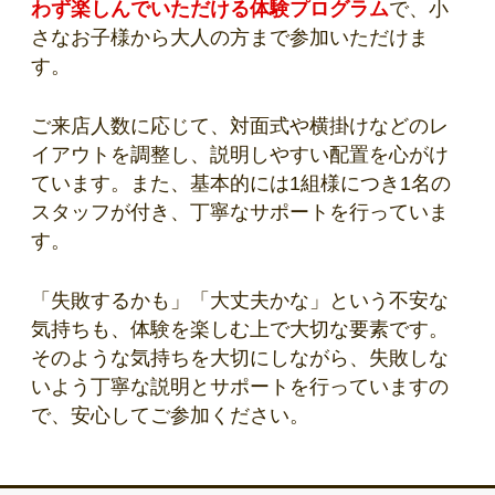
わず楽しんでいただける体験プログラム
で、小
さなお子様から大人の方まで参加いただけま
す。
ご来店人数に応じて、対面式や横掛けなどのレ
イアウトを調整し、説明しやすい配置を心がけ
ています。また、基本的には1組様につき1名の
スタッフが付き、丁寧なサポートを行っていま
す。
「失敗するかも」「大丈夫かな」という不安な
気持ちも、体験を楽しむ上で大切な要素です。
そのような気持ちを大切にしながら、失敗しな
いよう丁寧な説明とサポートを行っていますの
で、安心してご参加ください。