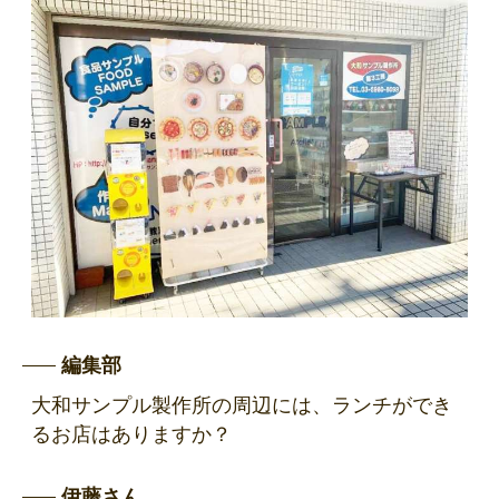
編集部
大和サンプル製作所の周辺には、ランチができ
るお店はありますか？
伊藤さん