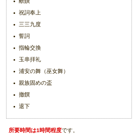
献饌
祝詞奉上
三三九度
誓詞
指輪交換
玉串拝礼
浦安の舞（巫女舞）
親族固めの盃
撤饌
退下
所要時間は1時間程度
です。