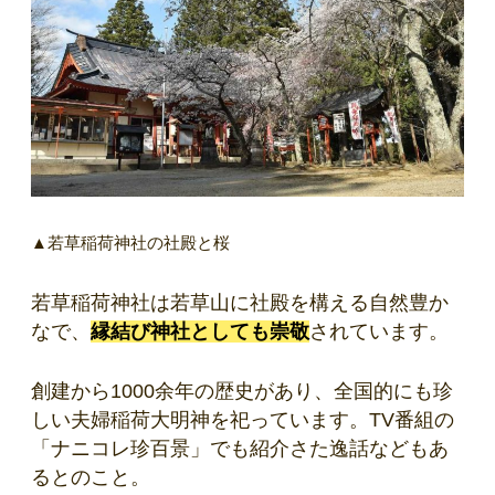
▲若草稲荷神社の社殿と桜
若草稲荷神社は若草山に社殿を構える自然豊か
なで、
縁結び神社としても崇敬
されています。
創建から1000余年の歴史があり、全国的にも珍
しい夫婦稲荷大明神を祀っています。TV番組の
「ナニコレ珍百景」でも紹介さた逸話などもあ
るとのこと。