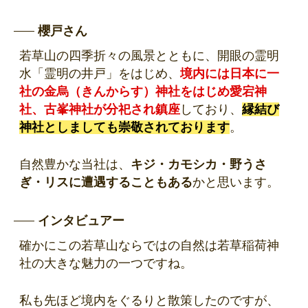
櫻戸さん
若草山の四季折々の風景とともに、開眼の霊明
水「霊明の井戸」をはじめ、
境内には
日本に一
社の金烏（きんからす）神社
をはじめ愛宕神
社、古峯神社が分祀され鎮座
しており、
縁結び
神社としましても崇敬されております
。
自然豊かな当社は、
キジ・カモシカ・野うさ
ぎ・リスに遭遇することもある
かと思います。
インタビュアー
確かにこの若草山ならではの自然は若草稲荷神
社の大きな魅力の一つですね。
私も先ほど境内をぐるりと散策したのですが、