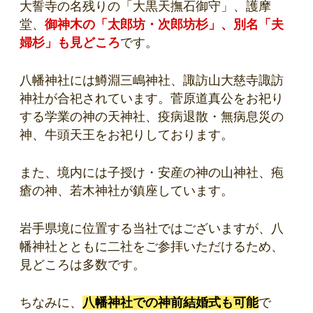
大誓寺の名残りの「大黒天撫石御守」、護摩
堂、
御神木の「太郎坊・次郎坊杉」、別名「夫
婦杉」も見どころ
です。
八幡神社には鱒淵三嶋神社、諏訪山大慈寺諏訪
神社が合祀されています。菅原道真公をお祀り
する学業の神の天神社、疫病退散・無病息災の
神、牛頭天王をお祀りしております。
また、境内には子授け・安産の神の山神社、疱
瘡の神、若木神社が鎮座しています。
岩手県境に位置する当社ではございますが、八
幡神社とともに二社をご参拝いただけるため、
見どころは多数です。
ちなみに、
八幡神社での神前結婚式も可能
で