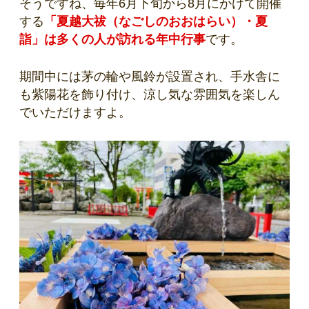
そうですね、毎年6月下旬から8月にかけて開催
する
「夏越大祓（なごしのおおはらい）・夏
詣」は多くの人が訪れる年中行事
です。
期間中には茅の輪や風鈴が設置され、手水舎に
も紫陽花を飾り付け、涼し気な雰囲気を楽しん
でいただけますよ。