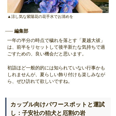
▲涼し気な紫陽花の花手水でお清めを
編集部
一年の半分の時点で穢れを落とす「夏越大祓」
は、前半をリセットして後半新たな気持ちで過
ごすための、良い機会だと思います。
初詣ほど一般的的には知られていない行事かも
しれませんが、夏らしい飾り付けも楽しみなが
ら、ぜひ訪れて欲しいですね。
カップル向けパワースポットと運試
し：子安社の狛犬と厄割の岩