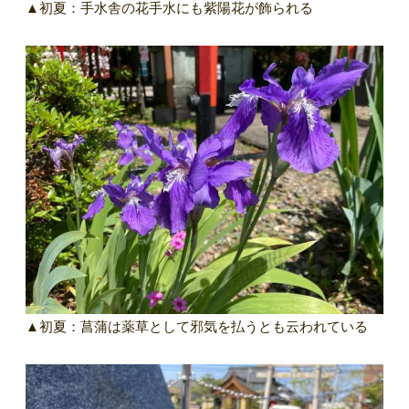
▲初夏：手水舎の花手水にも紫陽花が飾られる
▲初夏：菖蒲は薬草として邪気を払うとも云われている