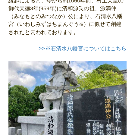
縁起によると、今から約1060年前、村上天皇の
御代天徳3年(959年)に清和源氏の祖、源満仲
（みなもとのみつなか）公により、石清水八幡
宮（いわしみずはちまんぐう
）に似せて創建
※
されたと云われております。
>>※石清水八幡宮についてはこちら