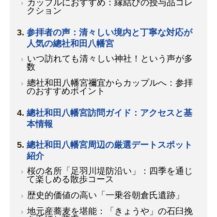
カップルにおすすめ：縁結びの授与品コレ
クション
参拝者の声：清々しい境内と丁寧な対応が
人気の總社和田八幡宮
いつ訪れても清々しい神社！という声が多
数
總社和田八幡宮禰宜からカップルへ：参拝
のおすすめポイント
總社和田八幡宮訪問ガイド：アクセスと基
本情報
總社和田八幡宮周辺の厳選デートスポット
紹介
桜の名所「足羽川堤防沿い」：四季を通じ
て楽しめる散歩コース
歴史的価値の高い「一乗谷朝倉氏遺跡」
地元産蕎麦を堪能：「きょうや」の石臼挽