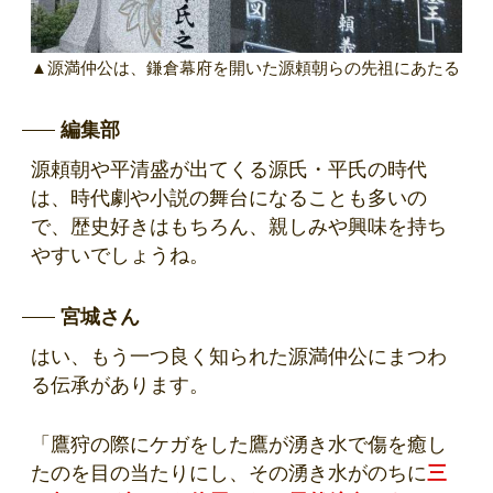
▲源満仲公は、鎌倉幕府を開いた源頼朝らの先祖にあたる
編集部
源頼朝や平清盛が出てくる源氏・平氏の時代
は、時代劇や小説の舞台になることも多いの
で、歴史好きはもちろん、親しみや興味を持ち
やすいでしょうね。
宮城さん
はい、もう一つ良く知られた源満仲公にまつわ
る伝承があります。
「鷹狩の際にケガをした鷹が湧き水で傷を癒し
たのを目の当たりにし、その湧き水がのちに
三