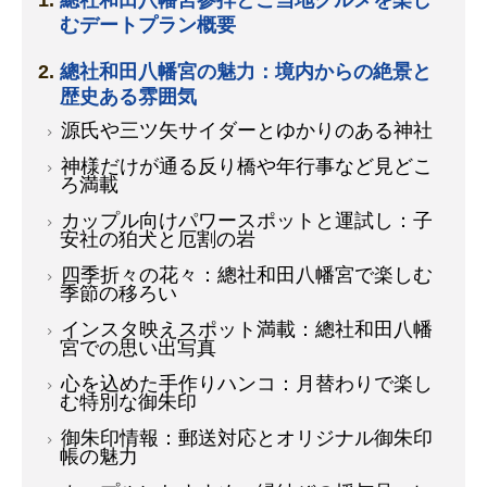
總社和田八幡宮参拝とご当地グルメを楽し
むデートプラン概要
總社和田八幡宮の魅力：境内からの絶景と
歴史ある雰囲気
源氏や三ツ矢サイダーとゆかりのある神社
神様だけが通る反り橋や年行事など見どこ
ろ満載
カップル向けパワースポットと運試し：子
安社の狛犬と厄割の岩
四季折々の花々：總社和田八幡宮で楽しむ
季節の移ろい
インスタ映えスポット満載：總社和田八幡
宮での思い出写真
心を込めた手作りハンコ：月替わりで楽し
む特別な御朱印
御朱印情報：郵送対応とオリジナル御朱印
帳の魅力