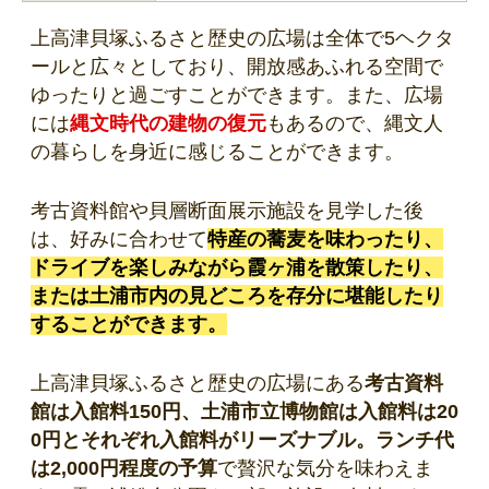
上高津貝塚ふるさと歴史の広場は全体で5ヘクタ
ールと広々としており、開放感あふれる空間で
ゆったりと過ごすことができます。また、広場
には
縄文時代の建物の復元
もあるので、縄文人
の暮らしを身近に感じることができます。
考古資料館や貝層断面展示施設を見学した後
は、好みに合わせて
特産の蕎麦を味わったり、
ドライブを楽しみながら霞ヶ浦を散策したり、
または土浦市内の見どころを存分に堪能したり
することができます。
上高津貝塚ふるさと歴史の広場にある
考古資料
館は入館料150円、土浦市立博物館は入館料は20
0円とそれぞれ入館料がリーズナブル。ランチ代
は2,000円程度の予算
で贅沢な気分を味わえま