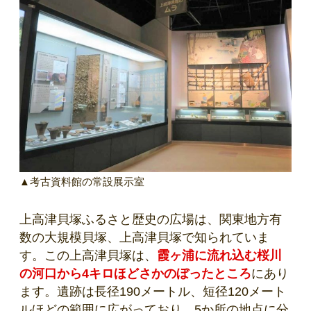
▲考古資料館の常設展示室
上高津貝塚ふるさと歴史の広場は、関東地方有
数の大規模貝塚、上高津貝塚で知られていま
す。この上高津貝塚は、
霞ヶ浦に流れ込む桜川
の河口から4キロほどさかのぼったところ
にあり
ます。遺跡は長径190メートル、短径120メート
ルほどの範囲に広がっており、5か所の地点に分