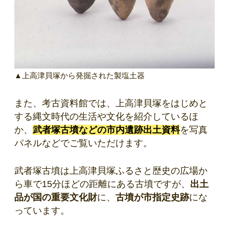
▲上高津貝塚から発掘された製塩土器
また、考古資料館では、上高津貝塚をはじめと
する縄文時代の生活や文化を紹介しているほ
か、
武者塚古墳などの市内遺跡出土資料
を写真
パネルなどでご覧いただけます。
武者塚古墳は上高津貝塚ふるさと歴史の広場か
ら車で15分ほどの距離にある古墳ですが、
出土
品が国の重要文化財
に、
古墳が市指定史跡
にな
っています。