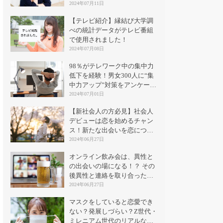
2024年07月11日
【テレビ紹介】縁結び大学調
べの統計データがテレビ番組
で使用されました！
2024年07月08日
98％がテレワーク中の集中力
低下を経験！男女300人に“集
中力アップ”対策をアンケート
｜縁結び大学
2024年07月01日
【新社会人の方必見】社会人
デビューは恋を始めるチャン
ス！新たな出会いを恋につな
げる方法とは？
2024年06月27日
オンライン飲み会は、異性と
の出会いの場になる！？ その
後異性と連絡を取り合った割
合は？
2024年06月27日
マスクをしていると恋愛でき
ない？発展しづらい？Z世代・
ミレニアム世代のリアルな意