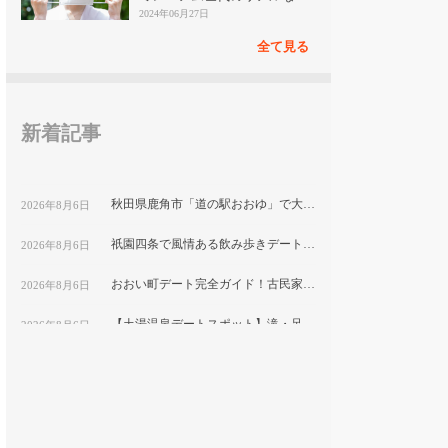
見
2024年06月27日
全て見る
新着記事
秋田県鹿角市「道の駅おおゆ」で大湯温泉と地元グルメを堪能するデートコース
2026年8月6日
祇園四条で風情ある飲み歩きデート！隠れ家ディナーと古都の夜景を楽しむ｜京都
2026年8月6日
おおい町デート完全ガイド！古民家カフェから絶景スポットまで巡る1日コース
2026年8月6日
【土湯温泉デートスポット】滝・足湯・巨大こけしで楽しむ”映え”プラン｜福島市
2026年8月6日
鹿嶋市デートにおすすめ！海と湖の絶景をめぐる映えスポット巡り
2026年8月6日
福岡テイクアウト弁当特集｜おうちデートで食べたい人気メニューを紹介
2026年8月6日
平塚市博物館で自然と文化を学ぶ！プラネタリウム付きカップルデートプラン｜神奈川県
2026年8月6日