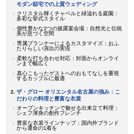
モダン邸宅での上質ウェディング
クリスタル輝くチャペルと緑溢れる庭園：
多彩な挙式スタイル
個性豊かな2つの披露宴会場：自然光と伝統
美が息づく空間
専属プランナーによるカスタマイズ：おふ
たりらしい演出の実現
柔軟な打ち合わせ対応：対面からオンライ
ンまで幅広く
真心こもったゲストへのおもてなしを重視
するカップルに最適
ザ・グロー オリエンタル名古屋の強み：こ
だわりの料理と豊富な衣裳
オープンキッチンで魅せる出来立て料理：
シェフ渾身の創作フレンチ
豊富な衣裳ラインナップ：国内外ブランド
から運命の1着を