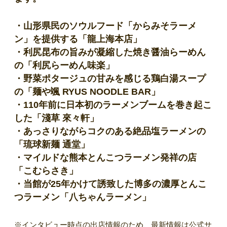
・山形県民のソウルフード「からみそラーメ
ン」を提供する「龍上海本店」
・利尻昆布の旨みが凝縮した焼き醤油らーめん
の「利尻らーめん味楽」
・野菜ポタージュの甘みを感じる鶏白湯スープ
の「麺や颯 RYUS NOODLE BAR」
・110年前に日本初のラーメンブームを巻き起こ
した「淺草 來々軒」
・あっさりながらコクのある絶品塩ラーメンの
「琉球新麺 通堂」
・マイルドな熊本とんこつラーメン発祥の店
「こむらさき」
・当館が25年かけて誘致した博多の濃厚とんこ
つラーメン「八ちゃんラーメン」
※インタビュー時点の出店情報のため、最新情報は公式サ