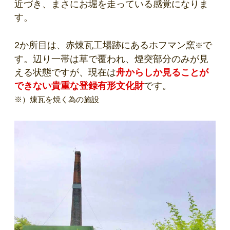
近づき、まさにお堀を走っている感覚になりま
す。
2か所目は、赤煉瓦工場跡にあるホフマン窯
で
※
す。辺り一帯は草で覆われ、煙突部分のみが見
える状態ですが、現在は
舟からしか見ることが
できない貴重な登録有形文化財
です。
※）煉瓦を焼く為の施設