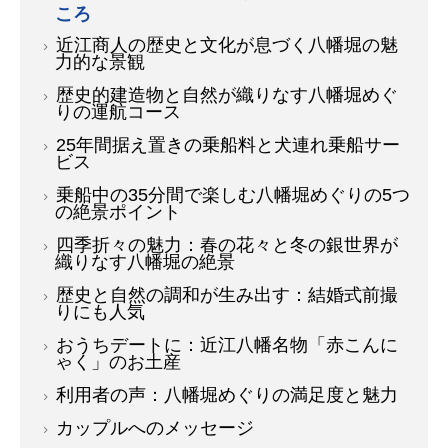
ころ
近江商人の歴史と文化が息づく八幡堀の魅
力的な景観
歴史的建造物と自然が織りなす八幡堀めぐ
りの運航コース
25年間据え置きの乗船料と犬連れ乗船サー
ビス
乗船中の35分間で楽しむ八幡堀めぐりの5つ
の絶景ポイント
四季折々の魅力：春の花々と冬の銀世界が
織りなす八幡堀の絶景
歴史と自然の調和が生み出す：結婚式前撮
りにも人気
おうちデートに：近江八幡名物「赤こんに
ゃく」のお土産
利用者の声：八幡堀めぐりの満足度と魅力
カップルへのメッセージ