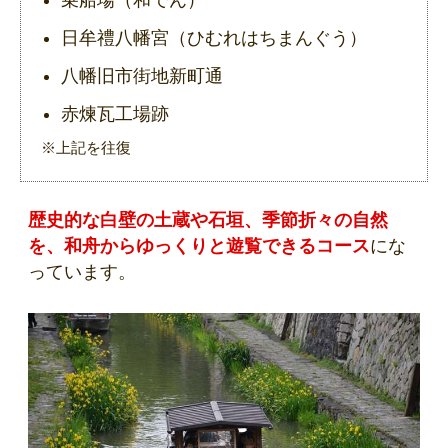
乗船場（和でん）
日牟禮八幡宮（ひむれはちまんぐう）
八幡旧市街地新町通
赤煉瓦工場跡
※上記を往復
歴史的な白壁の土蔵や石垣、季節折々の自然
を、和舟からゆっくりと遊覧できるコース
にな
っています。