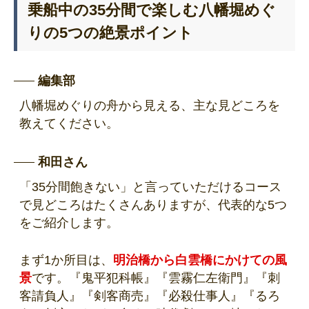
乗船中の35分間で楽しむ八幡堀めぐ
りの5つの絶景ポイント
編集部
八幡堀めぐりの舟から見える、主な見どころを
教えてください。
和田さん
「35分間飽きない」と言っていただけるコース
で見どころはたくさんありますが、代表的な5つ
をご紹介します。
まず1か所目は、
明治橋から白雲橋にかけての風
景
です。『鬼平犯科帳』『雲霧仁左衛門』『刺
客請負人』『剣客商売』『必殺仕事人』『るろ