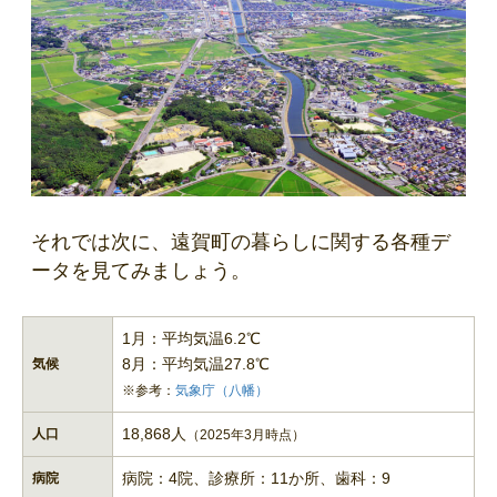
それでは次に、遠賀町の暮らしに関する各種デ
ータを見てみましょう。
1月：平均気温6.2℃
8月：平均気温27.8℃
気候
※参考：
気象庁（八幡）
18,868人
人口
（2025年3月時点）
病院：4院、診療所：11か所、歯科：9
病院