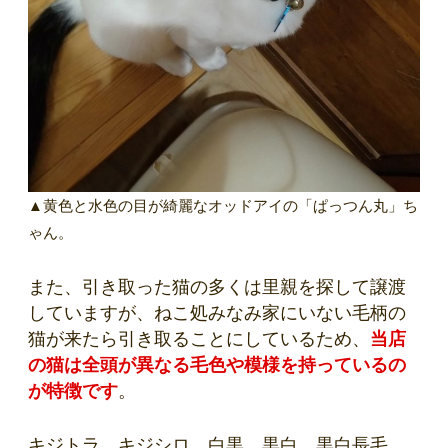
▲黄色と水色の目が綺麗なオッドアイの「ぱっつん丸」ち
ゃん。
また、引き取った猫の多くは里親を探して譲渡
していますが、ねこ処みなみ家にいない毛柄の
猫が来たら引き取ることにしているため、
当店
の猫は全頭が異なる毛色や模様を持っているの
が特徴です
。
キジトラ、キジシロ、白黒、黒白、黒白長毛、