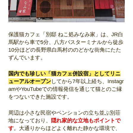
保護猫カフェ「別邸 ねこ処みなみ家」は、JR白
馬駅から車で5分、八方バスターミナルから徒歩
10分ほどの長野県白馬村ののどかな街角にたた
ずんでいます。
国内でも珍しい「猫カフェ併設宿」としてリニ
ューアルオープン
してから7年以上経ち、Instagr
amやYouTubeでの情報発信を通じて猫とのご縁
をつないできた施設です。
周辺は小さな民宿やペンションの立ち並ぶ別荘
地になっており、
隠れ家的な立地もポイントで
す
。大通りからほどよく離れた静かな環境で、