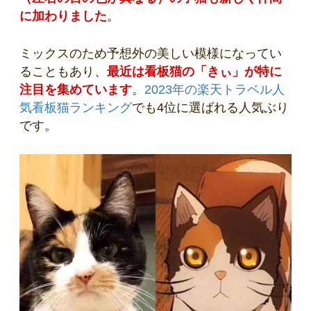
に加わりました
。
ミックスのため予想外の美しい模様になってい
ることもあり、
最近は看板猫の「きぃ」が特に
注目を集めています
。
2023年の楽天トラベル人
気看板猫ランキング
でも4位に選ばれる人気ぶり
です。