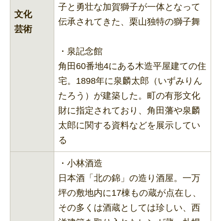
子と勇壮な加賀獅子が一体となって
文化
伝承されてきた、栗山独特の獅子舞
芸術
・泉記念館
角田60番地4にある木造平屋建ての住
宅。1898年に泉麟太郎（いずみりん
たろう）が建築した。町の有形文化
財に指定されており、角田藩や泉麟
太郎に関する資料などを展示してい
る
・小林酒造
日本酒「北の錦」の造り酒屋。一万
坪の敷地内に17棟もの蔵が点在し、
その多くは酒蔵としては珍しい、西