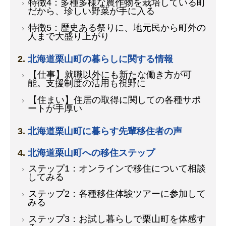
特徴4：多種多様な農作物を栽培している町
だから、珍しい野菜が手に入る
特徴5：歴史ある祭りに、地元民から町外の
人まで大盛り上がり
北海道栗山町の暮らしに関する情報
【仕事】就職以外にも新たな働き方が可
能。支援制度の活用も視野に
【住まい】住居の取得に関しての各種サポ
ートが手厚い
北海道栗山町に暮らす先輩移住者の声
北海道栗山町への移住ステップ
ステップ1：オンラインで移住について相談
してみる
ステップ2：各種移住体験ツアーに参加して
みる
ステップ3：お試し暮らしで栗山町を体感す