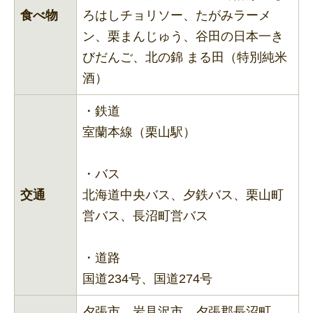
食べ物
ろはしチョリソー、たがみラーメ
ン、栗まんじゅう、谷田の日本一き
びだんご、北の錦 まる田（特別純米
酒）
・鉄道
室蘭本線（栗山駅）
・バス
交通
北海道中央バス、夕鉄バス、栗山町
営バス、長沼町営バス
・道路
国道234号、国道274号
夕張市、岩見沢市、夕張郡長沼町、