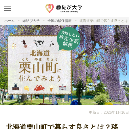
ホーム
縁結び大学
全国の移住情報
北海道栗山町で暮らす良さとは
更新日：2026年1月16日
北海道栗山町で暮らす良さとは？移