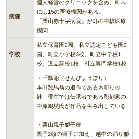
個人経営のクリニックを含め、町内
には15の医療機関がある。
病院
「栗山赤十字病院」が町の中核医療
機関
私立保育園2園、私立認定こども園2
学校
園、町立小学校3校、町立中学校1
校、道立高校1校、町立専門学校1校
・千瓢彫（せんぴょうぼり）
本田数馬翁の遺作である木彫りの
鮭。現在では伝承者である彫刻家の
中原鳩杖氏が作品を生み出している
・栗山親子獅子舞
親子2頭の獅子に加え、越中の踊り獅