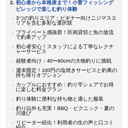
初心者から本格派まで！小菅フィッシング
ビレッジで楽しむ釣り体験
3つの釣りエリア：ビギナー向けニジマスエ
リアを含む多彩な選択肢
プライベート感抜群！区画貸切と魚の放流
で釣果アップ
初心者安心！スタッフによる丁寧なレクチ
ャーサービス
経験者向け：40〜60cmの大物釣りに挑戦
週末限定！100円の塩焼きサービスと釣果の
持ち帰りオプション
カップルにおすすめ：釣り竿シェアでお得
に楽しむ料金プラン
釣り体験に便利な持ち物と適した服装
釣り以外も充実！BBQ・ピクニック・夏の
川遊び
リピーター続出！利用者の生の声と口コミ
紹介