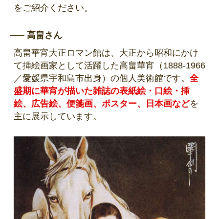
をご紹介ください。
高畠さん
高畠華宵大正ロマン館は、大正から昭和にかけ
て挿絵画家として活躍した高畠華宵（1888-1966
／愛媛県宇和島市出身）の個人美術館です。
全
盛期に華宵が描いた雑誌の表紙絵・口絵・挿
絵、広告絵、便箋画、ポスター、日本画など
を
主に展示しています。