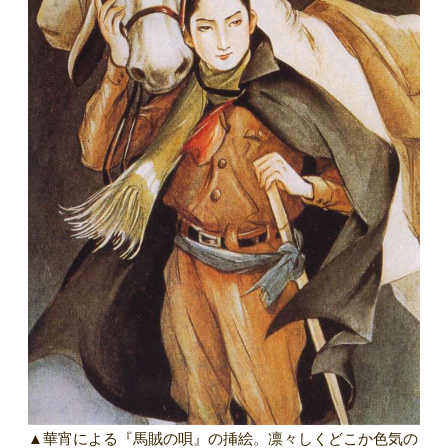
▲華宵による『馬賊の唄』の挿絵。凛々しくどこか色気の