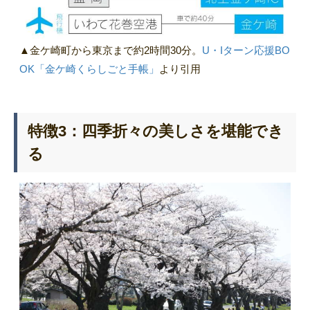
▲金ケ崎町から東京まで約2時間30分。
U・Iターン応援BO
OK「金ケ崎くらしごと手帳」
より引用
特徴3：四季折々の美しさを堪能でき
る