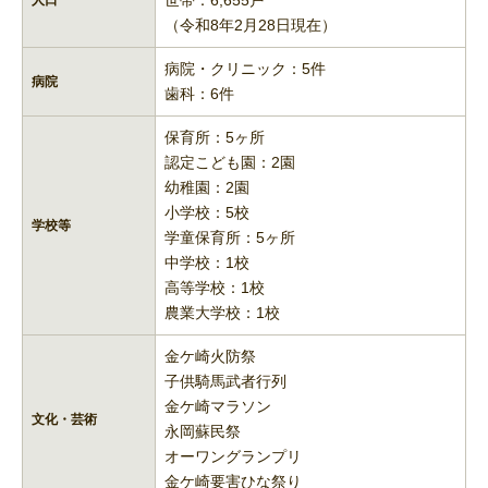
世帯：6,655戸
人口
（令和8年2月28日現在）
病院・クリニック：5件
病院
歯科：6件
保育所：5ヶ所
認定こども園：2園
幼稚園：2園
小学校：5校
学校等
学童保育所：5ヶ所
中学校：1校
高等学校：1校
農業大学校：1校
金ケ崎火防祭
子供騎馬武者行列
金ケ崎マラソン
文化・芸術
永岡蘇民祭
オーワングランプリ
金ケ崎要害ひな祭り