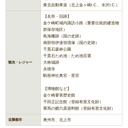
東北自動車道（北上金ヶ崎I.C.、水沢I.C.）
【名所・旧跡】
金ケ崎町城内諏訪小路（重要伝統的建造物
群保存地区）
鳥海柵跡（国の史跡）
南部領伊達領境塚（国の史跡）
千貫石森林公園
千貫石ため池：ため池百選
大林城跡
観光・レジャー
永徳寺
駒形神社奥宮・里宮
【博物館など】
金ケ崎要害歴史館
千田正記念館（登録有形文化財）
軍馬の郷六原資料館（登録有形文化財）
奥州市、北上市
近隣都市