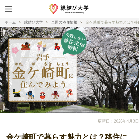
ホーム
縁結び大学
全国の移住情報
金ケ崎町で暮らす魅力とは？移
更新日：2026年4月3日
金ケ崎町で暮らす魅力とは？移住に