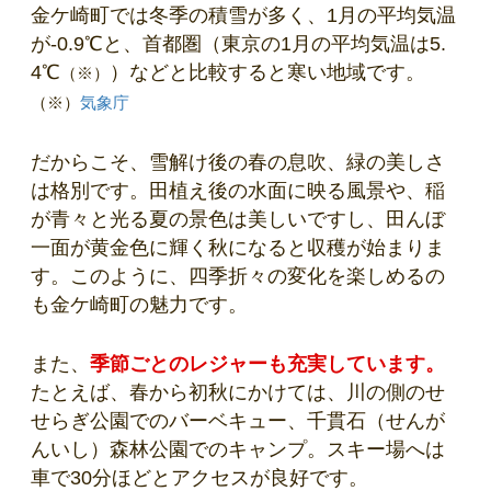
金ケ崎町では冬季の積雪が多く、1月の平均気温
が-0.9℃と、首都圏（東京の1月の平均気温は5.
4℃
）などと比較すると寒い地域です。
（※）
（※）
気象庁
だからこそ、雪解け後の春の息吹、緑の美しさ
は格別です。田植え後の水面に映る風景や、稲
が青々と光る夏の景色は美しいですし、田んぼ
一面が黄金色に輝く秋になると収穫が始まりま
す。このように、四季折々の変化を楽しめるの
も金ケ崎町の魅力です。
また、
季節ごとのレジャーも充実しています。
たとえば、春から初秋にかけては、川の側のせ
せらぎ公園でのバーベキュー、千貫石（せんが
んいし）森林公園でのキャンプ。スキー場へは
車で30分ほどとアクセスが良好です。