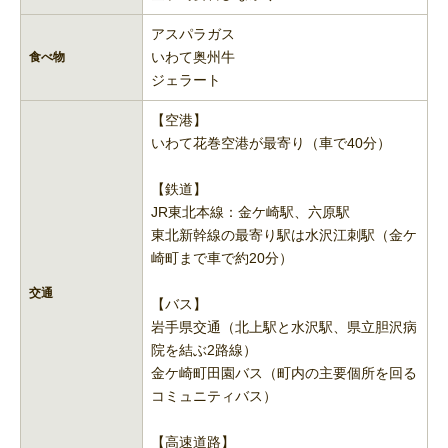
アスパラガス
いわて奥州牛
食べ物
ジェラート
【空港】
いわて花巻空港が最寄り（車で40分）
【鉄道】
JR東北本線：金ケ崎駅、六原駅
東北新幹線の最寄り駅は水沢江刺駅（金ケ
崎町まで車で約20分）
交通
【バス】
岩手県交通（北上駅と水沢駅、県立胆沢病
院を結ぶ2路線）
金ケ崎町田園バス（町内の主要個所を回る
コミュニティバス）
【高速道路】