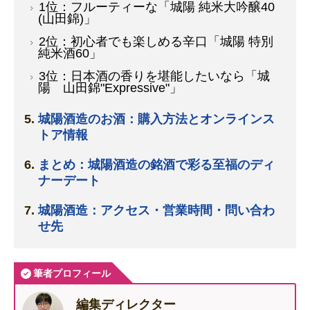
1位：フルーティーな「城陽 純米大吟醸40
(山田錦)」
2位：初心者でも楽しめる辛口「城陽 特別
純米酒60」
3位：日本酒の香りを堪能したいなら「城
陽 山田錦"Expressive"」
城陽酒造のお酒：購入方法とオンラインス
トア情報
まとめ：城陽酒造の銘酒で彩る至福のディ
ナーデート
城陽酒造：アクセス・営業時間・問い合わ
せ先
筆者プロフィール
編集ディレクター