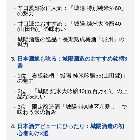
辛口愛好家に人気：「城陽 特別純米酒60」
の魅力
甘口派におすすめ：「城陽 純米大吟醸40
(山田錦)」の味わい
城陽酒造の逸品：長期熟成梅酒「城州」の
魅力
日本酒通も唸る：城陽酒造のおすすめ銘柄3
選
1位：看板銘柄「城陽 純米吟醸55(山田錦)」
の魅力
2位：「城陽 純米大吟醸40(五百万石)」の上
品な味わい
3位：限定醸造酒「城陽 特A地区産愛山」で
味わう米の旨み
日本酒デビューにぴったり：城陽酒造の初
心者向け3選