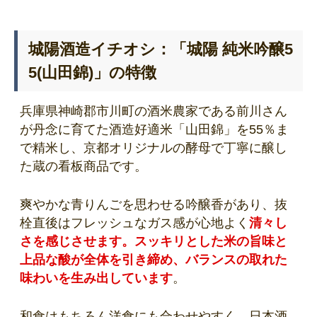
城陽酒造イチオシ：「城陽 純米吟醸5
5(山田錦)」の特徴
兵庫県神崎郡市川町の酒米農家である前川さん
が丹念に育てた酒造好適米「山田錦」を55％ま
で精米し、京都オリジナルの酵母で丁寧に醸し
た蔵の看板商品です。
爽やかな青りんごを思わせる吟醸香があり、抜
栓直後はフレッシュなガス感が心地よく
清々し
さを感じさせます。スッキリとした米の旨味と
上品な酸が全体を引き締め、バランスの取れた
味わいを生み出しています
。
和食はもちろん洋食にも合わせやすく、日本酒