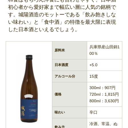
初心者から愛好家まで幅広い層に人気の銘柄で
す。城陽酒造のモットーである「飲み飽きしな
い味わい」と「食中酒」の特徴を最大限に表現
した日本酒といえるでしょう。
兵庫県産山田錦1
原料米
00％
+5.0
日本酒度
15度
アルコール分
300ml：907円
720ml：1,815円
価格
800ml：3,630円
辛口
味わい
冷酒、常温、ぬ
飲み方