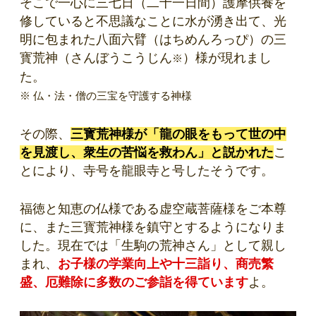
そこで一心に三七日（二十一日間）護摩供養を
修していると不思議なことに水が湧き出て、光
明に包まれた八面六臂（はちめんろっぴ）の三
寳荒神（さんぼうこうじん
）様が現れまし
※
た。
※ 仏・法・僧の三宝を守護する神様
その際、
三寳荒神様が「龍の眼をもって世の中
を見渡し、衆生の苦悩を救わん」と説かれた
こ
とにより、寺号を龍眼寺と号したそうです。
福徳と知恵の仏様である虚空蔵菩薩様をご本尊
に、また三寳荒神様を鎮守とするようになりま
した。現在では「生駒の荒神さん」として親し
まれ、
お子様の学業向上や十三詣り、商売繁
盛、厄難除に多数のご参詣を得ています
よ。