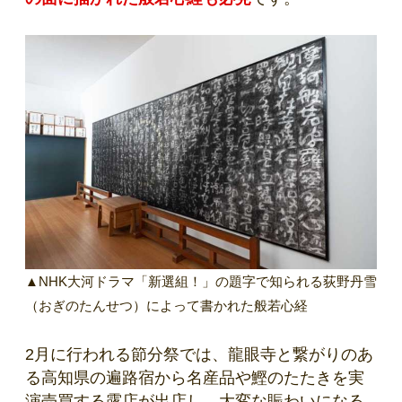
▲NHK大河ドラマ「新選組！」の題字で知られる荻野丹雪
（おぎのたんせつ）によって書かれた般若心経
2月に行われる節分祭では、龍眼寺と繋がりのあ
る高知県の遍路宿から名産品や鰹のたたきを実
演売買する露店が出店し、大変な賑わいになる