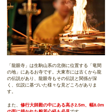
「龍眼寺」は生駒山系の北側に位置する「竜間
の地」にあるお寺です。大東市には古くから龍
の伝説があり、龍眼寺もその伝説と関係が深
く、伝説に基づいた様々な見どころがありま
す。
また、
修行大師殿の中にある高さ2.5m、幅8.0m
の面に描かれた般若心経も必見
です。