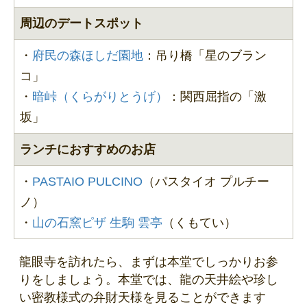
周辺のデートスポット
・
府民の森ほしだ園地
：吊り橋「星のブラン
コ」
・
暗峠（くらがりとうげ）
：関西屈指の「激
坂」
ランチにおすすめのお店
・
PASTAIO PULCINO
（パスタイオ プルチー
ノ）
・
山の石窯ピザ 生駒 雲亭
（くもてい）
龍眼寺を訪れたら、まずは本堂でしっかりお参
りをしましょう。本堂では、龍の天井絵や珍し
い密教様式の弁財天様を見ることができます