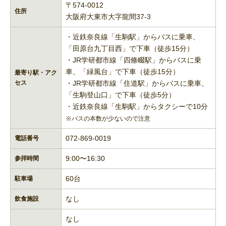
〒574-0012
住所
大阪府大東市大字龍間37-3
・近鉄奈良線「生駒駅」からバスに乗車、
「田原台九丁目西」で下車（徒歩15分）
・JR学研都市線「四條畷駅」からバスに乗
車、「緑風台」で下車（徒歩15分）
最寄り駅・アク
セス
・JR学研都市線「住道駅」からバスに乗車、
「生駒登山口」で下車（徒歩5分）
・近鉄奈良線「生駒駅」からタクシーで10分
※バスの本数が少ないので注意
072-869-0019
電話番号
9:00〜16:30​
参拝時間
60台
駐車場
なし
飲食施設
なし