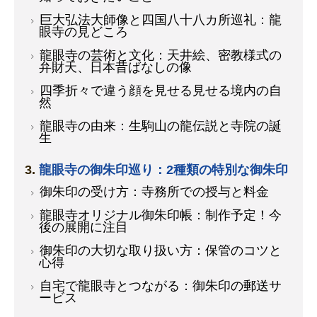
巨大弘法大師像と四国八十八カ所巡礼：龍
眼寺の見どころ
龍眼寺の芸術と文化：天井絵、密教様式の
弁財天、日本昔ばなしの像
四季折々で違う顔を見せる見せる境内の自
然
龍眼寺の由来：生駒山の龍伝説と寺院の誕
生
龍眼寺の御朱印巡り：2種類の特別な御朱印
御朱印の受け方：寺務所での授与と料金
龍眼寺オリジナル御朱印帳：制作予定！今
後の展開に注目
御朱印の大切な取り扱い方：保管のコツと
心得
自宅で龍眼寺とつながる：御朱印の郵送サ
ービス