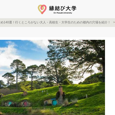
め140選！行くところがない大人・高校生・大学生のための都内の穴場を紹介！