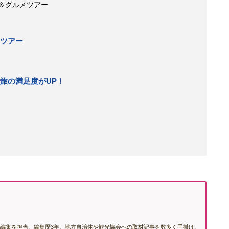
ズ＆グルメツアー
ンツアー
旅の満足度がUP！
編集を担当、編集歴3年。地方自治体や観光協会への取材記事を数多く手掛け、