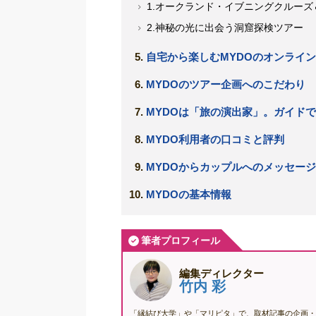
1.オークランド・イブニングクルー
2.神秘の光に出会う洞窟探検ツアー
自宅から楽しむMYDOのオンライ
MYDOのツアー企画へのこだわり
MYDOは「旅の演出家」。ガイドで
MYDO利用者の口コミと評判
MYDOからカップルへのメッセージ
MYDOの基本情報
筆者プロフィール
編集ディレクター
竹内 彩
「縁結び大学」や「マリピタ」で、取材記事の企画・