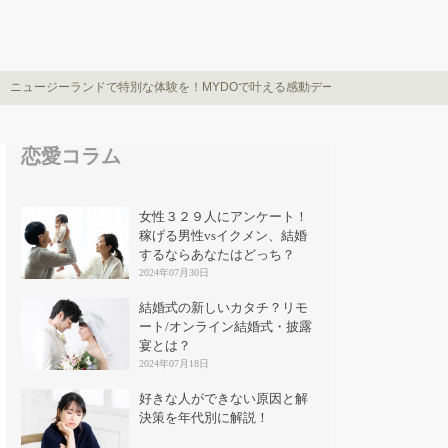
ニュージーランドで特別な体験を！MYDOで叶える感動デートツアー
恋愛コラム
女性３２９人にアンケート！
稼げる男性vsイクメン、結婚
するならあなたはどっち？
2024年07月30日
結婚式の新しいカタチ？リモ
ート/オンライン結婚式・披露
宴とは？
2024年07月18日
好きな人ができない原因と解
決策を年代別に解説！