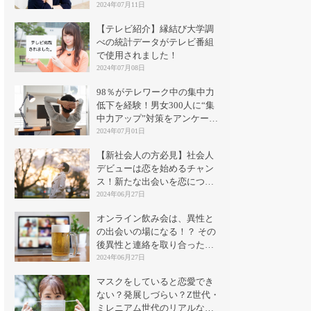
2024年07月11日
【テレビ紹介】縁結び大学調
べの統計データがテレビ番組
で使用されました！
2024年07月08日
98％がテレワーク中の集中力
低下を経験！男女300人に“集
中力アップ”対策をアンケート
｜縁結び大学
2024年07月01日
【新社会人の方必見】社会人
デビューは恋を始めるチャン
ス！新たな出会いを恋につな
げる方法とは？
2024年06月27日
オンライン飲み会は、異性と
の出会いの場になる！？ その
後異性と連絡を取り合った割
合は？
2024年06月27日
マスクをしていると恋愛でき
ない？発展しづらい？Z世代・
ミレニアム世代のリアルな意