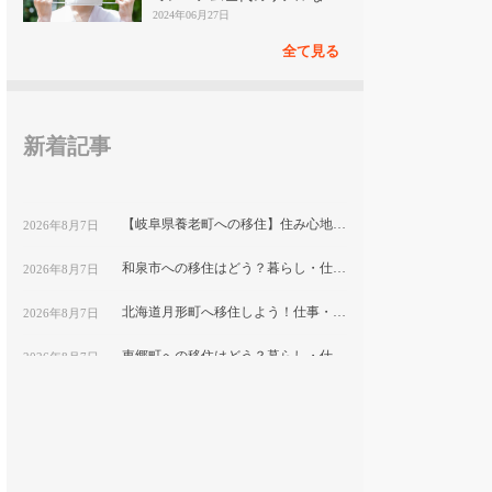
見
2024年06月27日
全て見る
新着記事
【岐阜県養老町への移住】住み心地はどう？暮らしの特徴・仕事・支援情報
2026年8月7日
和泉市への移住はどう？暮らし・仕事・住居・支援内容を解説
2026年8月7日
北海道月形町へ移住しよう！仕事・住居・支援制度など移住に役立つ情報まとめ
2026年8月7日
東郷町への移住はどう？暮らし・仕事・住居・支援内容を解説
2026年8月7日
【山形県尾花沢市への移住】住み心地はどう？暮らしの特徴・仕事・支援情報｜縁結び大学
2026年8月7日
熊本県和水町で暮らす良さとは？移住のための仕事・住居・支援情報
2026年8月7日
群馬県明和町への移住：自然と利便性が調和した暮らしの魅力
2026年8月7日