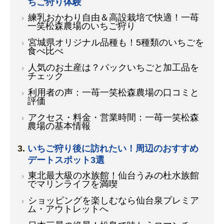
ちご狩り体験
練乳おかわり自由＆高設栽培で快適！一苺
一笑松森農場のいちご狩り
宮城県オリジナル品種も！5種類のいちごを
食べ比べ
人気のお土産は？パックいちごと加工品を
チェック
利用者の声：一苺一笑松森農場の口コミと
評価
アクセス・料金・営業時間：一苺一笑松森
農場の基本情報
いちご狩り後に訪れたい！周辺のおすすめ
デートスポット3選
東北最大級の水族館！仙台うみの杜水族館
でマリンライフを満喫
ショッピングを楽しむなら仙台泉プレミア
ム・アウトレットへ