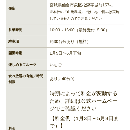
宮城県仙台市泉区松森字城前157-1
住所
※本社の「山元農場」ではいちご摘みは実施
していませんのでご注意ください
10:00～16:00（最終受付15:30）
営業時間
約30台分あり（無料）
駐車場
1月5日〜6月下旬
開園時期
いちご
楽しめるフルーツ
食べ放題の有無／時間
あり／40分間
制限
時期によって料金が変動する
ため、詳細は公式ホームペー
ジでご確認ください
【料金例（1月3日～5月3日ま
で）】
料金