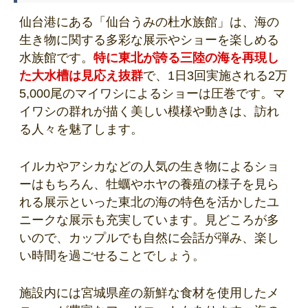
仙台港にある「仙台うみの杜水族館」は、海の
生き物に関する多彩な展示やショーを楽しめる
水族館です。
特に東北が誇る三陸の海を再現し
た大水槽は見応え抜群
で、1日3回実施される2万
5,000尾のマイワシによるショーは圧巻です。マ
イワシの群れが描く美しい模様や動きは、訪れ
る人々を魅了します。
イルカやアシカなどの人気の生き物によるショ
ーはもちろん、牡蠣やホヤの養殖の様子を見ら
れる展示といった東北の海の特色を活かしたユ
ニークな展示も充実しています。見どころが多
いので、カップルでも自然に会話が弾み、楽し
い時間を過ごせることでしょう。
施設内には宮城県産の新鮮な食材を使用したメ