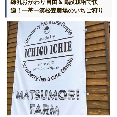
練乳おかわり自由＆高設栽培で快
適！一苺一笑松森農場のいちご狩り