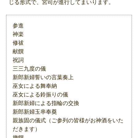
じる形式で、宮司が進行してまいります。
参進
神楽
修祓
献饌
祝詞
三三九度の儀
新郎新婦誓いの言葉奏上
巫女による舞奉納
巫女による鈴振りの儀
新郎新婦による指輪の交換
新郎新婦玉串奉奠
親族固の儀式（ご参列の皆様がお神酒をいた
だきます）
撤饌