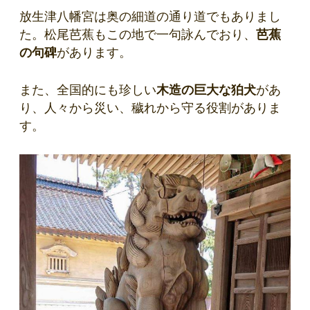
放生津八幡宮は奥の細道の通り道でもありまし
た。松尾芭蕉もこの地で一句詠んでおり、
芭蕉
の句碑
があります。
また、全国的にも珍しい
木造の巨大な狛犬
があ
り、人々から災い、穢れから守る役割がありま
す。