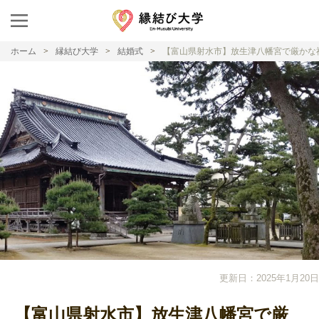
ホーム
縁結び大学
結婚式
【富山県射水市】放生津八幡宮で厳かな
更新日：2025年1月20日
【富山県射水市】放生津八幡宮で厳