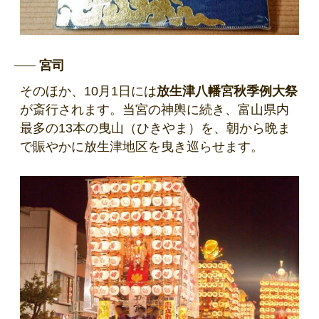
宮司
そのほか、10月1日には
放生津八幡宮秋季例大祭
が斎行されます。当宮の神輿に続き、富山県内
最多の13本の曳山（ひきやま）を、朝から晩ま
で賑やかに放生津地区を曳き巡らせます。