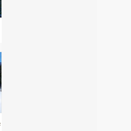
新規就農支援が手厚い北海道北竜町へ移住！暮らしに役立つ仕事・住宅の情報
2026年8月7日
古殿町への移住はどう？暮らし・仕事・住居・支援内容を解説
2026年8月7日
三条市移住のメリット満載！自然と都市機能が調和する暮らしの実現
2026年8月7日
福島県浪江町へ移住しよう！仕事・住居・支援制度など移住に役立つ情報まとめ
2026年8月7日
飯舘村への移住。移住定住支援・子育て環境・仕事・住まいについて紹介｜福島県
2026年8月7日
日高市への移住！まちの魅力・仕事・住まい情報を徹底解説
2026年8月7日
渋川市の暮らしの魅力は？移住を成功させるための情報を徹底解説
2026年8月7日
南相木村への移住はどう？暮らし・仕事・住居・支援内容を解説
2026年8月7日
福井県高浜町への移住！海と禅文化が織りなす魅力的な暮らしを徹底解説
2026年8月7日
【愛知県豊橋市への移住】住み心地はどう？暮らしの特徴・仕事・支援情報
2026年8月7日
2
おうちデートのご飯問題解決！テイクアウト弁当特集【東京】
2026年8月7日