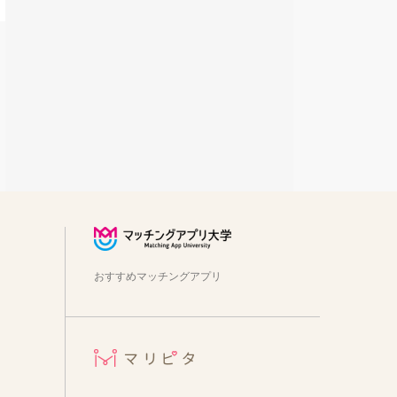
銀座で初デート｜ディナーデートに使えるお店を紹介
2026年8月7日
スイーツデートにおすすめ！甘いものが好きなカップル必見のお店を紹介【関東版】｜縁結び大学
2026年8月7日
オホーツクの自然を体感！美幌博物館で楽しむ北海道の歴史と芸術デート
2026年8月7日
【山口デート】シーモール下関を拠点に絶景と海の生き物に出会う1日
2026年8月7日
【福井デート】箸匠せいわの若狭塗箸作り体験と小浜市パワースポット巡りの旅
2026年8月7日
若狭おばまのデートスポット巡り！絶景と海の幸を満喫するカップルプラン｜福井県
2026年8月7日
静岡県浜松市への移住ってどう？暮らしの特徴を解説
2026年8月7日
備前市で楽しむ映えデート｜瀬戸内海・備前焼・旧閑谷学校をめぐる1日プラン
2026年8月7日
おすすめマッチングアプリ
木曽川源流の里「きそむら道の駅」で楽しむ高原グルメと縁結びデート｜長野県木曽郡
2026年8月7日
【福島】柳津の絶景スポットを巡るカップル向けデートプラン｜赤べこの町で思い出作り
2026年8月7日
鎌倉宮の神前式：古都の風情と四季折々の自然に包まれた厳かな挙式体験
2026年8月7日