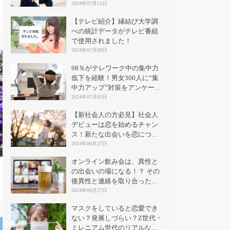
2024年07月11日
【テレビ紹介】縁結び大学調
べの統計データがテレビ番組
で使用されました！
2024年07月08日
98％がテレワーク中の集中力
低下を経験！男女300人に“集
中力アップ”対策をアンケート
｜縁結び大学
2024年07月01日
【新社会人の方必見】社会人
デビューは恋を始めるチャン
ス！新たな出会いを恋につな
げる方法とは？
2024年06月27日
オンライン飲み会は、異性と
の出会いの場になる！？ その
後異性と連絡を取り合った割
合は？
2024年06月27日
マスクをしていると恋愛でき
ない？発展しづらい？Z世代・
ミレニアム世代のリアルな意