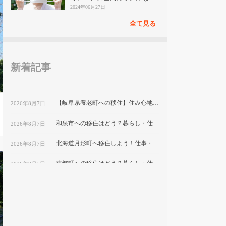
見
2024年06月27日
全て見る
新着記事
【岐阜県養老町への移住】住み心地はどう？暮らしの特徴・仕事・支援情報
2026年8月7日
和泉市への移住はどう？暮らし・仕事・住居・支援内容を解説
2026年8月7日
北海道月形町へ移住しよう！仕事・住居・支援制度など移住に役立つ情報まとめ
2026年8月7日
東郷町への移住はどう？暮らし・仕事・住居・支援内容を解説
2026年8月7日
【山形県尾花沢市への移住】住み心地はどう？暮らしの特徴・仕事・支援情報｜縁結び大学
2026年8月7日
熊本県和水町で暮らす良さとは？移住のための仕事・住居・支援情報
2026年8月7日
群馬県明和町への移住：自然と利便性が調和した暮らしの魅力
2026年8月7日