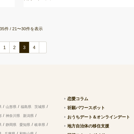
35件 / 21〜30件を表示
1
2
3
4
恋愛コラム
県
山形県
福島県
茨城県
祈願パワースポット
都
神奈川県
新潟県
おうちデート＆オンラインデート
県
静岡県
愛知県
岐阜県
地方自治体の移住支援
県
兵庫県
和歌山県