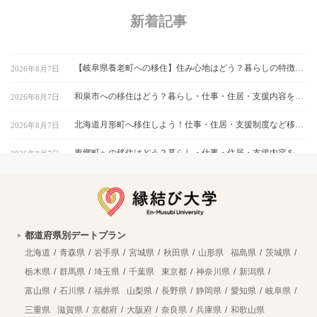
新着記事
【岐阜県養老町への移住】住み心地はどう？暮らしの特徴・仕事・支援情報
2026年8月7日
和泉市への移住はどう？暮らし・仕事・住居・支援内容を解説
2026年8月7日
北海道月形町へ移住しよう！仕事・住居・支援制度など移住に役立つ情報まとめ
2026年8月7日
東郷町への移住はどう？暮らし・仕事・住居・支援内容を解説
2026年8月7日
【山形県尾花沢市への移住】住み心地はどう？暮らしの特徴・仕事・支援情報｜縁結び大学
2026年8月7日
熊本県和水町で暮らす良さとは？移住のための仕事・住居・支援情報
2026年8月7日
都道府県別デートプラン
群馬県明和町への移住：自然と利便性が調和した暮らしの魅力
2026年8月7日
北海道
青森県
岩手県
宮城県
秋田県
山形県
福島県
茨城県
新規就農支援が手厚い北海道北竜町へ移住！暮らしに役立つ仕事・住宅の情報
2026年8月7日
栃木県
群馬県
埼玉県
千葉県
東京都
神奈川県
新潟県
富山県
石川県
福井県
山梨県
長野県
静岡県
愛知県
岐阜県
古殿町への移住はどう？暮らし・仕事・住居・支援内容を解説
2026年8月7日
三重県
滋賀県
京都府
大阪府
奈良県
兵庫県
和歌山県