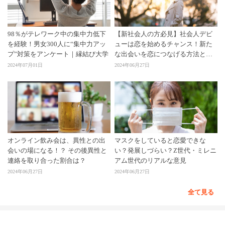
98％がテレワーク中の集中力低下
【新社会人の方必見】社会人デビ
を経験！男女300人に“集中力アッ
ューは恋を始めるチャンス！新た
プ”対策をアンケート｜縁結び大学
な出会いを恋につなげる方法と
は？
2024年07月01日
2024年06月27日
オンライン飲み会は、異性との出
マスクをしていると恋愛できな
会いの場になる！？ その後異性と
い？発展しづらい？Z世代・ミレニ
連絡を取り合った割合は？
アム世代のリアルな意見
2024年06月27日
2024年06月27日
全て見る