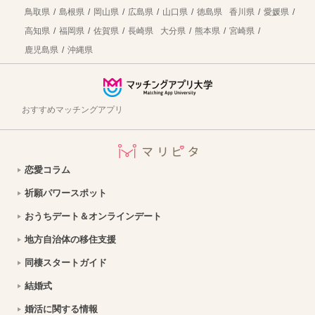
三条市移住のメリット満載！自然と都市機能が調和する暮らしの実現
2026年8月7日
鳥取県
島根県
岡山県
広島県
山口県
徳島県
香川県
愛媛県
高知県
福岡県
佐賀県
長崎県
大分県
熊本県
宮崎県
福島県浪江町へ移住しよう！仕事・住居・支援制度など移住に役立つ情報まとめ
2026年8月7日
鹿児島県
沖縄県
飯舘村への移住。移住定住支援・子育て環境・仕事・住まいについて紹介｜福島県
2026年8月7日
日高市への移住！まちの魅力・仕事・住まい情報を徹底解説
2026年8月7日
おすすめマッチングアプリ
渋川市の暮らしの魅力は？移住を成功させるための情報を徹底解説
2026年8月7日
南相木村への移住はどう？暮らし・仕事・住居・支援内容を解説
2026年8月7日
恋愛コラム
福井県高浜町への移住！海と禅文化が織りなす魅力的な暮らしを徹底解説
2026年8月7日
祈願パワースポット
【愛知県豊橋市への移住】住み心地はどう？暮らしの特徴・仕事・支援情報
2026年8月7日
おうちデート＆オンラインデート
おうちデートのご飯問題解決！テイクアウト弁当特集【東京】
2026年8月7日
地方自治体の移住支援
銀座で初デート｜ディナーデートに使えるお店を紹介
2026年8月7日
同棲スタートガイド
結婚式
スイーツデートにおすすめ！甘いものが好きなカップル必見のお店を紹介【関東版】｜縁結び大学
2026年8月7日
婚活に関する情報