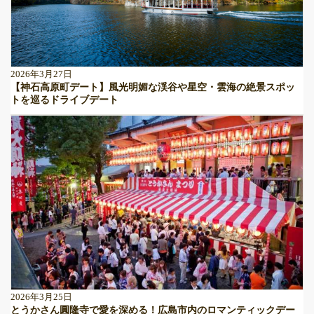
2026年3月27日
【神石高原町デート】風光明媚な渓谷や星空・雲海の絶景スポッ
トを巡るドライブデート
2026年3月25日
とうかさん圓隆寺で愛を深める！広島市内のロマンティックデー