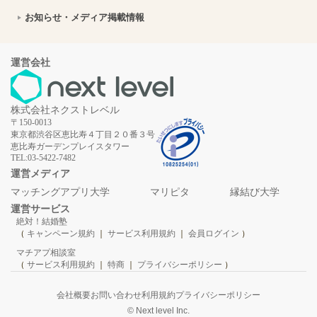
オホーツクの自然を体感！美幌博物館で楽しむ北海道の歴史と芸術デート
2026年8月7日
お知らせ・メディア掲載情報
【山口デート】シーモール下関を拠点に絶景と海の生き物に出会う1日
2026年8月7日
【福井デート】箸匠せいわの若狭塗箸作り体験と小浜市パワースポット巡りの旅
2026年8月7日
運営会社
若狭おばまのデートスポット巡り！絶景と海の幸を満喫するカップルプラン｜福井県
2026年8月7日
株式会社ネクストレベル
静岡県浜松市への移住ってどう？暮らしの特徴を解説
2026年8月7日
〒150-0013
東京都渋谷区恵比寿４丁目２０番３号
備前市で楽しむ映えデート｜瀬戸内海・備前焼・旧閑谷学校をめぐる1日プラン
2026年8月7日
恵比寿ガーデンプレイスタワー
TEL:03-5422-7482
木曽川源流の里「きそむら道の駅」で楽しむ高原グルメと縁結びデート｜長野県木曽郡
2026年8月7日
運営メディア
マッチングアプリ大学
マリピタ
縁結び大学
【福島】柳津の絶景スポットを巡るカップル向けデートプラン｜赤べこの町で思い出作り
2026年8月7日
運営サービス
絶対！結婚塾
鎌倉宮の神前式：古都の風情と四季折々の自然に包まれた厳かな挙式体験
2026年8月7日
（
キャンペーン規約
｜
サービス利用規約
｜
会員ログイン
）
マチアプ相談室
北海道立文学館で巡る文学の世界！札幌で楽しむ大人のデートプラン
2026年8月7日
（
サービス利用規約
｜
特商
｜
プライバシーポリシー
）
【沖縄】石垣島アウトドアツアーちゅらちゅらのサンセットカヤックで絶景満喫！二人の思い出作りデート
2026年8月7日
会社概要
お問い合わせ
利用規約
プライバシーポリシー
© Next level Inc.
愛知県岡崎市「アンティアコート」の貸切ウェディング：オリジナル演出と絶品料理の魅力
2026年8月7日