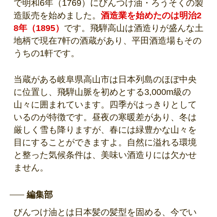
で明和6年（1769）にびんつけ油・ろうそくの製
造販売を始めました。
酒造業を始めたのは明治2
8年（1895）
です。飛騨高山は酒造りが盛んな土
地柄で現在7軒の酒蔵があり、平田酒造場もその
うちの1軒です。
当蔵がある岐阜県高山市は日本列島のほぼ中央
に位置し、飛騨山脈を初めとする3,000m級の
山々に囲まれています。四季がはっきりとして
いるのが特徴です。昼夜の寒暖差があり、冬は
厳しく雪も降りますが、春には緑豊かな山々を
目にすることができますよ。自然に溢れる環境
と整った気候条件は、美味い酒造りには欠かせ
ません。
編集部
びんつけ油とは日本髪の髪型を固める、今でい