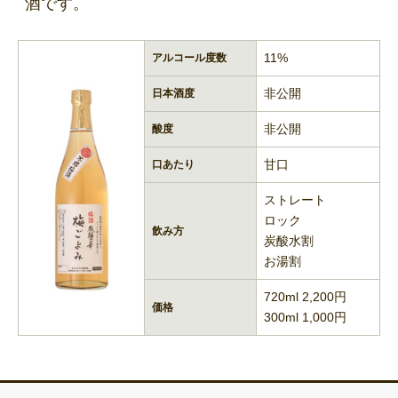
酒です。
11%
アルコール度数
非公開
日本酒度
非公開
酸度
甘口
口あたり
ストレート
ロック
飲み方
炭酸水割
お湯割
720ml 2,200円
価格
300ml 1,000円