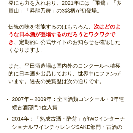
発にも力を入れおり、2021年には「飛鷺」「多
賀山」「昇龍乃舞」の3銘柄が初登場。
伝統の味を堪能するのはもちろん、
次はどのよ
うな日本酒が登場するのだろうとワクワクで
き
、定期的に公式サイトのお知らせを確認した
くなりますよ。
また、平田酒造場は国内外のコンクールへ積極
的に日本酒を出品しており、世界中にファンが
います。過去の受賞歴は次の通りです。
2007年～2009年：全国酒類コンクール・3年連
続古酒部門1位入賞
2014年：「熟成古酒・酔翁」が
IWCインターナ
ショナルワインチャレンジ
SAKE部門・古酒の