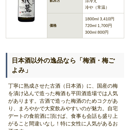
涼冷え
飲み方
冷や（常温）
1800ml 3,410円
720ml 1,700円
価格
300ml 800円
日本酒以外の逸品なら「梅酒・梅ご
よみ」
丁寧に熟成させた古酒（日本酒）に、国産の梅
を漬け込んで造った梅酒も平田酒造場では人気
があります。古酒で造った梅酒のためコクがあ
り、まろやかで大変飲みやすいのが魅力。自宅
デートの食前酒に頂けば、食事も会話も盛り上
がること間違いなし！特に女性に人気があるお