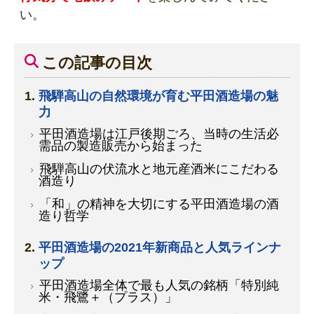
い。
この記事の目次
飛騨高山の自然環境が育む平田酒造場の魅
力
平田酒造場は
江戸後期
ごろ、当時の生活必
需品の製造販売から始まった
飛騨高山の伏流水と地元産酒米にこだわる
酒造り
「和」の精神を大切にする平田酒造場の酒
造り哲学
平田酒造場の2021年新商品と人気ラインナ
ップ
平田酒造場全体で最も人気の銘柄「特別純
米・飛鷺＋（プラス）」