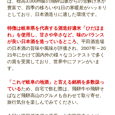
は、標高3,000m級の飛騨山脈からの雪解け水が
豊富で、四季の移ろいや1日の寒暖差がハッキリ
としており、日本酒造りに適した環境です。
特徴は岐阜県を代表する酒造好適米「ひだほま
れ」を使用し、甘さや辛さなど、味のバランス
が良い日本酒を造っているところ
。平田酒造場
の日本酒の旨味や風味が評価され、2007年～20
21年にかけて国内外の様々なコンテストで多く
の賞を受賞しており、世界中にファンがいま
す。
「これぞ岐阜の地酒」と言える銘柄を多数扱っ
ている
ため、自宅で飲む際は、飛騨牛や飛騨そ
ばなど飛騨高山のグルメも合わせて取り寄せ、
旅行気分を楽しんでみてください。