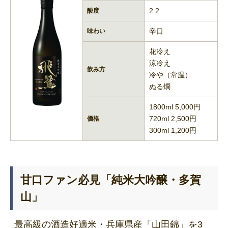
2.2
酸度
辛口
味わい
花冷え
涼冷え
飲み方
冷や（常温）
ぬる燗
1800ml 5,000円
720ml 2,500円
価格
300ml 1,200円
甘口ファン必見「純米大吟醸・多賀
山」
最高級の酒造好適米・兵庫県産「山田錦」を3