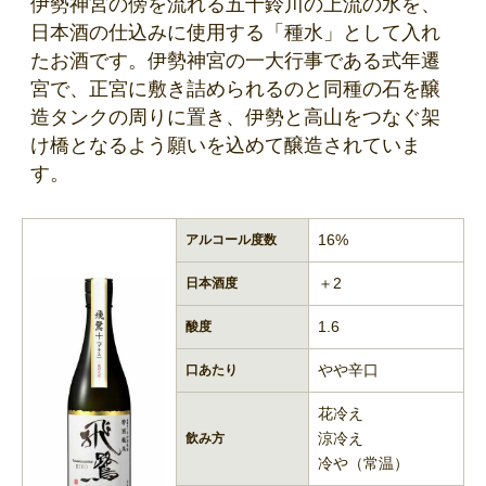
伊勢神宮の傍を流れる五十鈴川の上流の水を、
日本酒の仕込みに使用する「種水」として入れ
たお酒です。伊勢神宮の一大行事である式年遷
宮で、正宮に敷き詰められるのと同種の石を醸
造タンクの周りに置き、伊勢と高山をつなぐ架
け橋となるよう願いを込めて醸造されていま
す。
16%
アルコール度数
＋2
日本酒度
1.6
酸度
やや辛口
口あたり
花冷え
涼冷え
飲み方
冷や（常温）