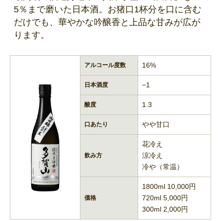
5％まで磨いた日本酒。お猪口1杯分を口に含む
だけでも、華やかな吟醸香と上品な甘みが広が
ります。
16%
アルコール度数
−1
日本酒度
1.3
酸度
やや甘口
口あたり
花冷え
涼冷え
飲み方
冷や（常温）
1800ml 10,000円
720ml 5,000円
価格
300ml 2,000円