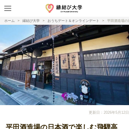
ホーム
縁結び大学
おうちデート＆オンラインデート
平田酒造場の
更新日：2026年5月12日
平田酒造場の日本酒で楽しむ飛騨高