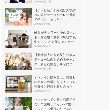
2024年07月11日
【テレビ紹介】縁結び大学調
べの統計データがテレビ番組
で使用されました！
2024年07月08日
98％がテレワーク中の集中力
低下を経験！男女300人に“集
中力アップ”対策をアンケート
｜縁結び大学
2024年07月01日
【新社会人の方必見】社会人
デビューは恋を始めるチャン
ス！新たな出会いを恋につな
げる方法とは？
2024年06月27日
オンライン飲み会は、異性と
の出会いの場になる！？ その
後異性と連絡を取り合った割
合は？
2024年06月27日
マスクをしていると恋愛でき
ない？発展しづらい？Z世代・
ミレニアム世代のリアルな意