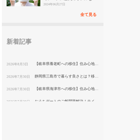
見
2024年06月27日
全て見る
新着記事
【岐阜県養老町への移住】住み心地はどう？暮らしの特徴・仕事・支援情報
2026年8月3日
静岡県三島市で暮らす良さとは？移住のための仕事・住居・支援情報
2026年7月30日
【岐阜県海津市への移住】住み心地はどう？暮らしの特徴・仕事・支援情報
2026年7月30日
おうちデートのご飯問題解決！テイクアウト弁当特集【東京】
2026年7月29日
【愛知県豊橋市への移住】住み心地はどう？暮らしの特徴・仕事・支援情報
2026年7月21日
銀座エリアでスイーツデート！甘いもの好きカップルにおすすめのお店特集｜縁結び大学
2026年7月21日
仙台の「JA新みやぎファーマーズマーケット元気くん市場」で地元の新鮮食材を探すカップルデート｜おうちごはんにぴったり
2026年7月21日