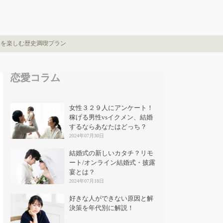
印を楽しむ歴史満喫プラン
恋愛コラム
女性３２９人にアンケート！
稼げる男性vsイクメン、結婚
するならあなたはどっち？
2024年07月30日
結婚式の新しいカタチ？リモ
ート/オンライン結婚式・披露
宴とは？
2024年07月18日
好きな人ができない原因と解
決策を年代別に解説！