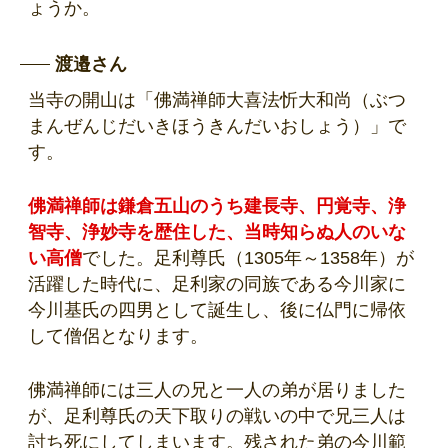
ょうか。
渡邉さん
当寺の開山は「佛満禅師大喜法忻大和尚（ぶつ
まんぜんじだいきほうきんだいおしょう）」で
す。
佛満禅師は鎌倉五山のうち建長寺、円覚寺、浄
智寺、浄妙寺を歴住した、当時知らぬ人のいな
い高僧
でした。足利尊氏（1305年～1358年）が
活躍した時代に、足利家の同族である今川家に
今川基氏の四男として誕生し、後に仏門に帰依
して僧侶となります。
佛満禅師には三人の兄と一人の弟が居りました
が、足利尊氏の天下取りの戦いの中で兄三人は
討ち死にしてしまいます。残された弟の今川範