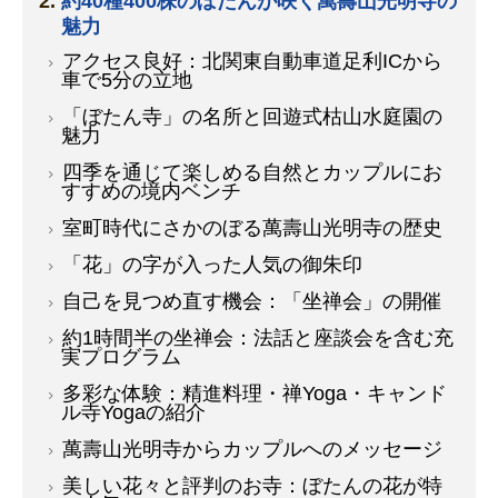
約40種400株のぼたんが咲く萬壽山光明寺の
魅力
アクセス良好：北関東自動車道足利ICから
車で5分の立地
「ぼたん寺」の名所と回遊式枯山水庭園の
魅力
四季を通じて楽しめる自然とカップルにお
すすめの境内ベンチ
室町時代にさかのぼる萬壽山光明寺の歴史
「花」の字が入った人気の御朱印
自己を見つめ直す機会：「坐禅会」の開催
約1時間半の坐禅会：法話と座談会を含む充
実プログラム
多彩な体験：精進料理・禅Yoga・キャンド
ル寺Yogaの紹介
萬壽山光明寺からカップルへのメッセージ
美しい花々と評判のお寺：ぼたんの花が特