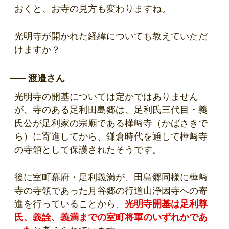
おくと、お寺の見方も変わりますね。
光明寺が開かれた経緯についても教えていただ
けますか？
渡邉さん
光明寺の開基については定かではありません
が、寺のある足利田島郷は、足利氏三代目・義
氏公が足利家の宗廟である樺﨑寺（かばさきで
ら）に寄進してから、鎌倉時代を通して樺﨑寺
の寺領として保護されたそうです。
後に室町幕府・足利義満が、田島郷同様に樺﨑
寺の寺領であった月谷郷の行道山浄因寺への寄
進を行っていることから、
光明寺開基は足利尊
氏、義詮、義満までの室町将軍のいずれかであ