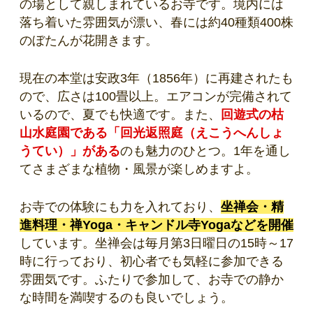
の場として親しまれているお寺です。境内には
落ち着いた雰囲気が漂い、春には約40種類400株
のぼたんが花開きます。
現在の本堂は安政3年（1856年）に再建されたも
ので、広さは100畳以上。エアコンが完備されて
いるので、夏でも快適です。また、
回遊式の枯
山水庭園である「回光返照庭（えこうへんしょ
うてい）」がある
のも魅力のひとつ。1年を通し
てさまざまな植物・風景が楽しめますよ。
お寺での体験にも力を入れており、
坐禅会・精
進料理・禅Yoga・キャンドル寺Yogaなどを開催
しています。坐禅会は毎月第3日曜日の15時～17
時に行っており、初心者でも気軽に参加できる
雰囲気です。ふたりで参加して、お寺での静か
な時間を満喫するのも良いでしょう。