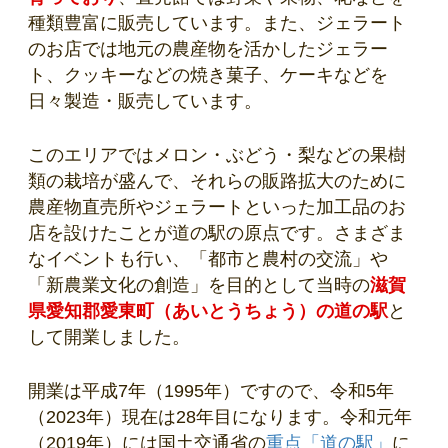
種類豊富に販売しています。また、ジェラート
のお店では地元の農産物を活かしたジェラー
ト、クッキーなどの焼き菓子、ケーキなどを
日々製造・販売しています。
このエリアではメロン・ぶどう・梨などの果樹
類の栽培が盛んで、それらの販路拡大のために
農産物直売所やジェラートといった加工品のお
店を設けたことが道の駅の原点です。さまざま
なイベントも行い、「都市と農村の交流」や
「新農業文化の創造」を目的として当時の
滋賀
県愛知郡愛東町（あいとうちょう）の道の駅
と
して開業しました。
開業は平成7年（1995年）ですので、令和5年
（2023年）現在は28年目になります。令和元年
（2019年）には国土交通省の
重点「道の駅」
に