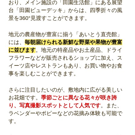
おり、メイン施設の「田園生活館」にある展望
台「田園ビューデッキ」からは、四季折々の風
景を360°見渡すことができます。
地元の農産物が豊富に揃う「あいとう直売館」
には、
毎朝届けられる新鮮な野菜や果物が豊富
に並びます
。地元の特産品やお土産品、
ドライ
フラワー
などが販売されるショップに加え、ス
イーツ店やレストランもあり、お買い物やお食
事を楽しむことができます。
さらに注目したいのが、敷地内に広がる美しい
お花畑です。
季節ごとに異なる花々が咲き誇
り、写真撮影スポットとして人気です
。また、
ラベンダーやポピーなどの花摘み体験も可能で
す。