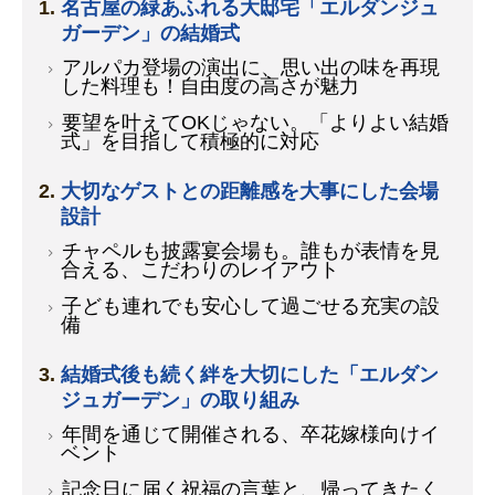
名古屋の緑あふれる大邸宅「エルダンジュ
ガーデン」の結婚式
アルパカ登場の演出に、思い出の味を再現
した料理も！自由度の高さが魅力
要望を叶えてOKじゃない。「よりよい結婚
式」を目指して積極的に対応
大切なゲストとの距離感を大事にした会場
設計
チャペルも披露宴会場も。誰もが表情を見
合える、こだわりのレイアウト
子ども連れでも安心して過ごせる充実の設
備
結婚式後も続く絆を大切にした「エルダン
ジュガーデン」の取り組み
年間を通じて開催される、卒花嫁様向けイ
ベント
記念日に届く祝福の言葉と、帰ってきたく