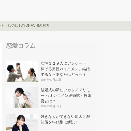
｜ゆのゆTOYOHASHIの魅力
恋愛コラム
女性３２９人にアンケート！
稼げる男性vsイクメン、結婚
するならあなたはどっち？
2024年07月30日
結婚式の新しいカタチ？リモ
ート/オンライン結婚式・披露
宴とは？
2024年07月18日
好きな人ができない原因と解
決策を年代別に解説！