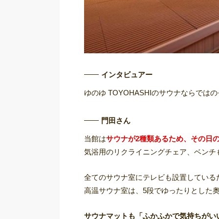
インタビュアー
ゆのゆ TOYOHASHIのサウナならで
門田さん
当館は
サウナが2種類あるため、その日
気浴用のリクライニングチェア、ベンチ
全てのサウナ室にテレビも設置している
高温サウナ室は、5段でゆったりとした
サウナマットも「ふかふかで気持ちがい