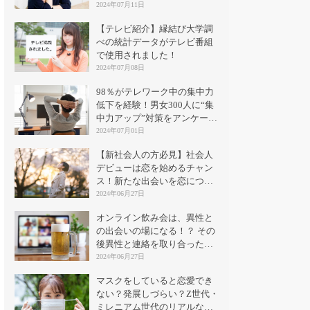
2024年07月11日
【テレビ紹介】縁結び大学調
べの統計データがテレビ番組
で使用されました！
2024年07月08日
98％がテレワーク中の集中力
低下を経験！男女300人に“集
中力アップ”対策をアンケート
｜縁結び大学
2024年07月01日
【新社会人の方必見】社会人
デビューは恋を始めるチャン
ス！新たな出会いを恋につな
げる方法とは？
2024年06月27日
オンライン飲み会は、異性と
の出会いの場になる！？ その
後異性と連絡を取り合った割
合は？
2024年06月27日
マスクをしていると恋愛でき
ない？発展しづらい？Z世代・
ミレニアム世代のリアルな意