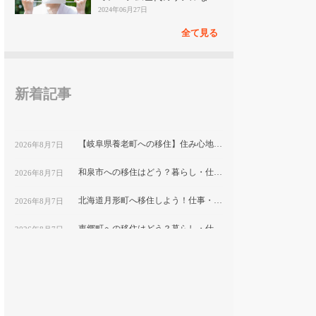
見
2024年06月27日
全て見る
新着記事
【岐阜県養老町への移住】住み心地はどう？暮らしの特徴・仕事・支援情報
2026年8月7日
和泉市への移住はどう？暮らし・仕事・住居・支援内容を解説
2026年8月7日
北海道月形町へ移住しよう！仕事・住居・支援制度など移住に役立つ情報まとめ
2026年8月7日
東郷町への移住はどう？暮らし・仕事・住居・支援内容を解説
2026年8月7日
【山形県尾花沢市への移住】住み心地はどう？暮らしの特徴・仕事・支援情報｜縁結び大学
2026年8月7日
熊本県和水町で暮らす良さとは？移住のための仕事・住居・支援情報
2026年8月7日
群馬県明和町への移住：自然と利便性が調和した暮らしの魅力
2026年8月7日