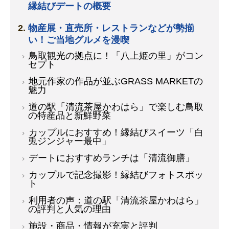
縁結びデートの概要
物産展・直売所・レストランなどが勢揃
い！ご当地グルメを漫喫
鳥取観光の拠点に！「八上姫の里」がコン
セプト
地元作家の作品が並ぶGRASS MARKETの
魅力
道の駅「清流茶屋かわはら」で楽しむ鳥取
の特産品と新鮮野菜
カップルにおすすめ！縁結びスイーツ「白
兎ジンジャー最中」
デートにおすすめランチは「清流御膳」
カップルで記念撮影！縁結びフォトスポッ
ト
利用者の声：道の駅「清流茶屋かわはら」
の評判と人気の理由
施設・商品・情報が充実と評判