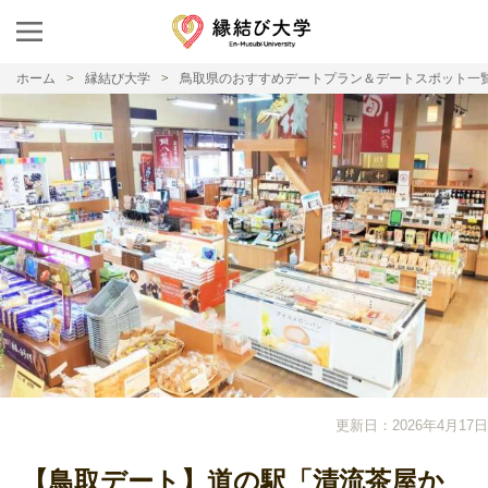
ホーム
縁結び大学
鳥取県のおすすめデートプラン＆デートスポット一
更新日：2026年4月17日
【鳥取デート】道の駅「清流茶屋か