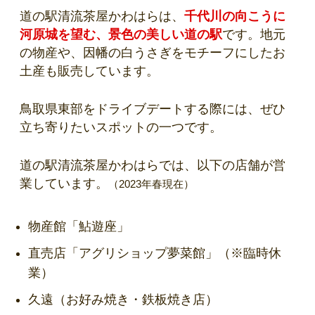
道の駅清流茶屋かわはらは、
千代川の向こうに
河原城を望む、景色の美しい道の駅
です。地元
の物産や、因幡の白うさぎをモチーフにしたお
土産も販売しています。
鳥取県東部をドライブデートする際には、ぜひ
立ち寄りたいスポットの一つです。
道の駅清流茶屋かわはらでは、以下の店舗が営
業しています。
（2023年春現在）
物産館「鮎遊座」
直売店「アグリショップ夢菜館」（※
臨時休
業
）
久遠（お好み焼き・鉄板焼き店）