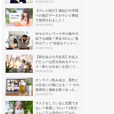
2024年07月11日
【テレビ紹介】縁結び大学調
べの統計データがテレビ番組
で使用されました！
2024年07月08日
98％がテレワーク中の集中力
低下を経験！男女300人に“集
中力アップ”対策をアンケート
｜縁結び大学
2024年07月01日
【新社会人の方必見】社会人
デビューは恋を始めるチャン
ス！新たな出会いを恋につな
げる方法とは？
2024年06月27日
オンライン飲み会は、異性と
の出会いの場になる！？ その
後異性と連絡を取り合った割
合は？
2024年06月27日
マスクをしていると恋愛でき
ない？発展しづらい？Z世代・
ミレニアム世代のリアルな意