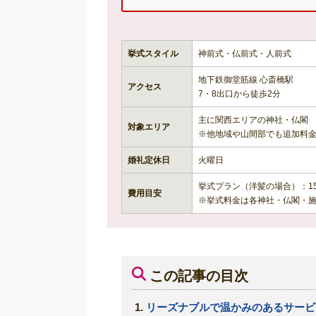
挙式スタイル
神前式・仏前式・人前式
地下鉄御堂筋線 心斎橋駅
アクセス
7・8出口から徒歩2分
主に関西エリアの神社・仏閣
対象エリア
※他地域や山間部でも追加料
婚礼定休日
火曜日
挙式プラン（洋髪の場合）：15
費用目安
※挙式料金は各神社・仏閣・
この記事の目次
リーズナブルで温かみのあるサービ