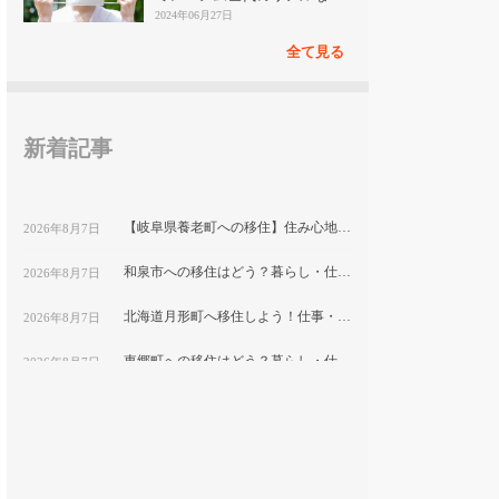
見
2024年06月27日
全て見る
新着記事
【岐阜県養老町への移住】住み心地はどう？暮らしの特徴・仕事・支援情報
2026年8月7日
和泉市への移住はどう？暮らし・仕事・住居・支援内容を解説
2026年8月7日
北海道月形町へ移住しよう！仕事・住居・支援制度など移住に役立つ情報まとめ
2026年8月7日
東郷町への移住はどう？暮らし・仕事・住居・支援内容を解説
2026年8月7日
【山形県尾花沢市への移住】住み心地はどう？暮らしの特徴・仕事・支援情報｜縁結び大学
2026年8月7日
熊本県和水町で暮らす良さとは？移住のための仕事・住居・支援情報
2026年8月7日
群馬県明和町への移住：自然と利便性が調和した暮らしの魅力
2026年8月7日