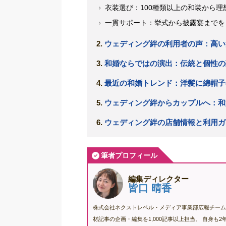
衣装選び：100種類以上の和装から理
一貫サポート：挙式から披露宴までを
ウェディング絆の利用者の声：高い
和婚ならではの演出：伝統と個性の
最近の和婚トレンド：洋髪に綿帽子
ウェディング絆からカップルへ：和
ウェディング絆の店舗情報と利用ガ
筆者プロフィール
編集ディレクター
皆口 晴香
株式会社ネクストレベル・メディア事業部広報チーム
材記事の企画・編集を1,000記事以上担当。 自身