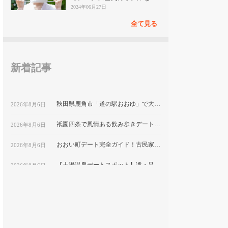
見
2024年06月27日
全て見る
新着記事
秋田県鹿角市「道の駅おおゆ」で大湯温泉と地元グルメを堪能するデートコース
2026年8月6日
祇園四条で風情ある飲み歩きデート！隠れ家ディナーと古都の夜景を楽しむ｜京都
2026年8月6日
おおい町デート完全ガイド！古民家カフェから絶景スポットまで巡る1日コース
2026年8月6日
【土湯温泉デートスポット】滝・足湯・巨大こけしで楽しむ”映え”プラン｜福島市
2026年8月6日
鹿嶋市デートにおすすめ！海と湖の絶景をめぐる映えスポット巡り
2026年8月6日
福岡テイクアウト弁当特集｜おうちデートで食べたい人気メニューを紹介
2026年8月6日
平塚市博物館で自然と文化を学ぶ！プラネタリウム付きカップルデートプラン｜神奈川県
2026年8月6日