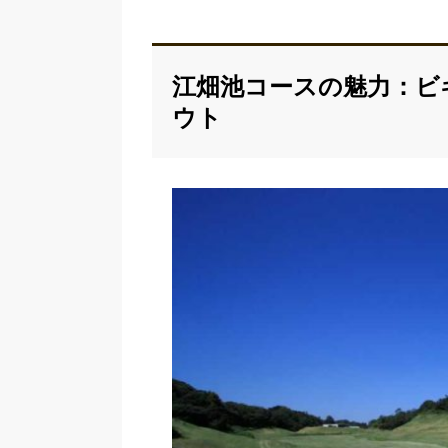
江畑池コースの魅力：ビ
ウト