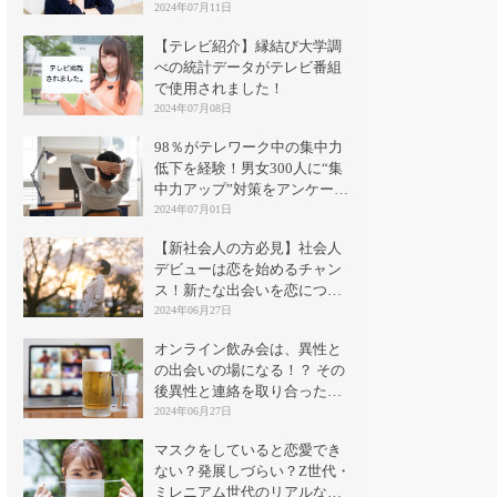
2024年07月11日
【テレビ紹介】縁結び大学調
べの統計データがテレビ番組
で使用されました！
2024年07月08日
98％がテレワーク中の集中力
低下を経験！男女300人に“集
中力アップ”対策をアンケート
｜縁結び大学
2024年07月01日
【新社会人の方必見】社会人
デビューは恋を始めるチャン
ス！新たな出会いを恋につな
げる方法とは？
2024年06月27日
オンライン飲み会は、異性と
の出会いの場になる！？ その
後異性と連絡を取り合った割
合は？
2024年06月27日
マスクをしていると恋愛でき
ない？発展しづらい？Z世代・
ミレニアム世代のリアルな意