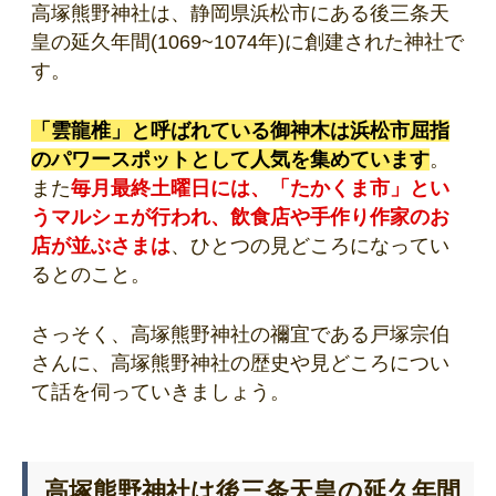
高塚熊野神社は、静岡県浜松市にある後三条天
皇の延久年間(1069~1074年)に創建された神社で
す。
「雲龍椎」と呼ばれている御神木は浜松市屈指
のパワースポットとして人気を集めています
。
また
毎
月最終土曜日には、「たかくま市」とい
うマルシェが行われ、飲食店や手作り作家のお
店が並ぶさまは
、ひとつの見どころになってい
るとのこと。
さっそく、高塚熊野神社の禰宜である戸塚宗伯
さんに、高塚熊野神社の歴史や見どころについ
て話を伺っていきましょう。
高塚熊野神社は後三条天皇の延久年間