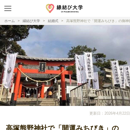
ホーム
縁結び大学
結婚式
高塚熊野神社で「開運みちびき」の御神
更新日：2026年4月22日
高塚熊野神社で「開運みちびき」の