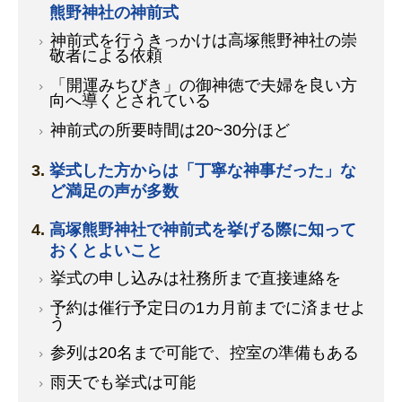
熊野神社の神前式
神前式を行うきっかけは高塚熊野神社の崇
敬者による依頼
「開運みちびき」の御神徳で夫婦を良い方
向へ導くとされている
神前式の所要時間は20~30分ほど
挙式した方からは「丁寧な神事だった」な
ど満足の声が多数
高塚熊野神社で神前式を挙げる際に知って
おくとよいこと
挙式の申し込みは社務所まで直接連絡を
予約は催行予定日の1カ月前までに済ませよ
う
参列は20名まで可能で、控室の準備もある
雨天でも挙式は可能