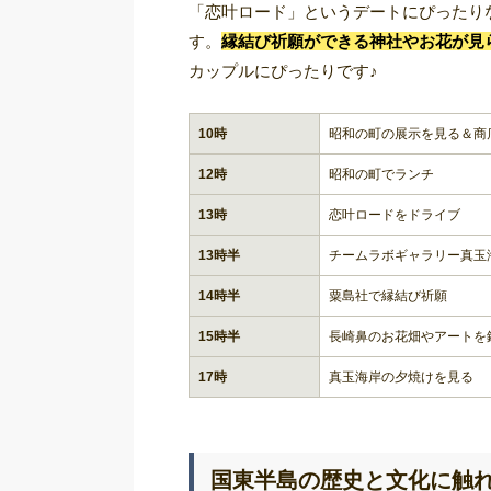
「恋叶ロード」というデートにぴったり
す。
縁結び祈願ができる神社やお花が見
カップルにぴったりです♪
10時
昭和の町の展示を見る＆商
12時
昭和の町でランチ
13時
恋叶ロードをドライブ
13時半
チームラボギャラリー真玉
14時半
粟島社で縁結び祈願
15時半
長崎鼻のお花畑やアートを
17時
真玉海岸の夕焼けを見る
国東半島の歴史と文化に触