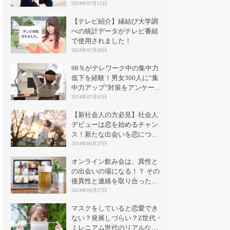
2024年07月11日
【テレビ紹介】縁結び大学調
べの統計データがテレビ番組
で使用されました！
2024年07月08日
98％がテレワーク中の集中力
低下を経験！男女300人に“集
中力アップ”対策をアンケート
｜縁結び大学
2024年07月01日
【新社会人の方必見】社会人
デビューは恋を始めるチャン
ス！新たな出会いを恋につな
げる方法とは？
2024年06月27日
オンライン飲み会は、異性と
の出会いの場になる！？ その
後異性と連絡を取り合った割
合は？
2024年06月27日
マスクをしていると恋愛でき
ない？発展しづらい？Z世代・
ミレニアム世代のリアルな意