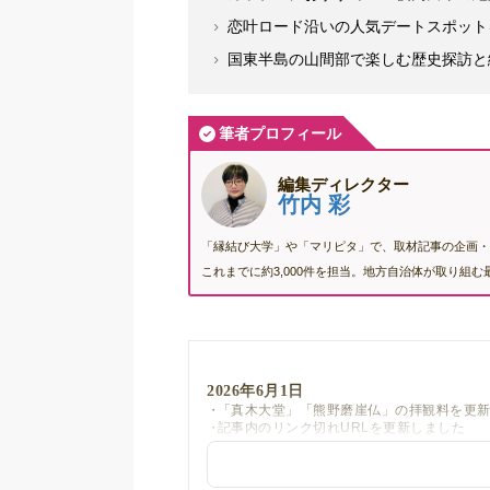
恋叶ロード沿いの人気デートスポット
国東半島の山間部で楽しむ歴史探訪と
筆者プロフィール
編集ディレクター
竹内 彩
「縁結び大学」や「マリピタ」で、取材記事の企画・
これまでに約3,000件を担当。地方自治体が取り組
2026年6月1日
「真木大堂」「熊野磨崖仏」の拝観料を更
記事内のリンク切れURLを更新しました