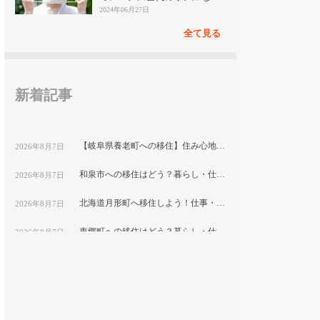
見
2024年06月27日
全て見る
新着記事
【岐阜県養老町への移住】住み心地はどう？暮らしの特徴・仕事・支援情報
2026年8月7日
和泉市への移住はどう？暮らし・仕事・住居・支援内容を解説
2026年8月7日
北海道月形町へ移住しよう！仕事・住居・支援制度など移住に役立つ情報まとめ
2026年8月7日
東郷町への移住はどう？暮らし・仕事・住居・支援内容を解説
2026年8月7日
【山形県尾花沢市への移住】住み心地はどう？暮らしの特徴・仕事・支援情報｜縁結び大学
2026年8月7日
熊本県和水町で暮らす良さとは？移住のための仕事・住居・支援情報
2026年8月7日
群馬県明和町への移住：自然と利便性が調和した暮らしの魅力
2026年8月7日