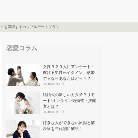
ートを満喫するカップルデートプラン
恋愛コラム
女性３２９人にアンケート！
稼げる男性vsイクメン、結婚
するならあなたはどっち？
2024年07月30日
結婚式の新しいカタチ？リモ
ート/オンライン結婚式・披露
宴とは？
2024年07月18日
好きな人ができない原因と解
決策を年代別に解説！