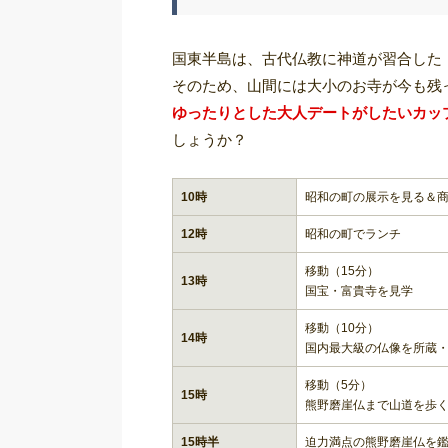
国東半島は、古代仏教に神道が習合した
そのため、山間には大小のお寺が今も残
ゆったりとした大人デートがしたいカッ
しょうか？
10時
昭和の町の展示を見る＆
12時
昭和の町でランチ
移動（15分）
13時
国宝・富貴寺を見学
移動（10分）
14時
国内最大級の仏像を所蔵
移動（5分）
15時
熊野磨崖仏まで山道を歩
15時半
迫力満点の熊野磨崖仏を