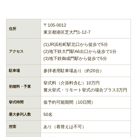
〒105-0012
住所
東京都港区芝大門1-12-7
(1)JR浜松町駅北口から徒歩で5分
(2)地下鉄大門駅A6出口から徒歩で1分
アクセス
(3)地下鉄御成門駅から徒歩で5分
参拝者用駐車場あり（約20台）
駐車場
挙式料（介添料含む）10万円
初穂料・予算
篝火挙式・リモート挙式の場合プラス3万円
仮予約可能期間（10日間）
挙式時間
50名
最大参列人数
あり（着替えは不可）
控室