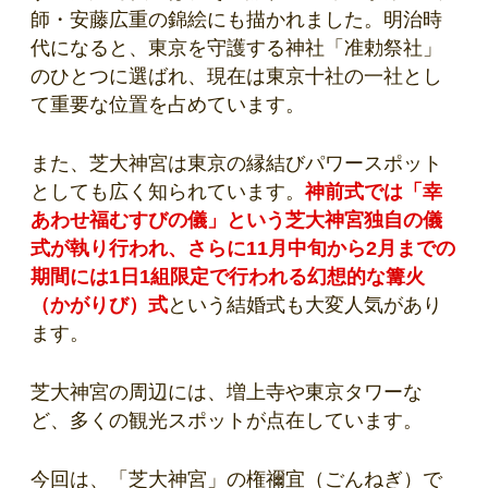
師・安藤広重の錦絵にも描かれました。明治時
代になると、東京を守護する神社「准勅祭社」
のひとつに選ばれ、現在は東京十社の一社とし
て重要な位置を占めています。
また、芝大神宮は東京の縁結びパワースポット
としても広く知られています。
神前式では「幸
あわせ福むすびの儀」という芝大神宮独自の儀
式が執り行われ、さらに11月中旬から2月までの
期間には1日1組限定で行われる幻想的な篝火
（かがりび）式
という結婚式も大変人気があり
ます。
芝大神宮の周辺には、増上寺や東京タワーな
ど、多くの観光スポットが点在しています。
今回は、「芝大神宮」の権禰宜（ごんねぎ）で