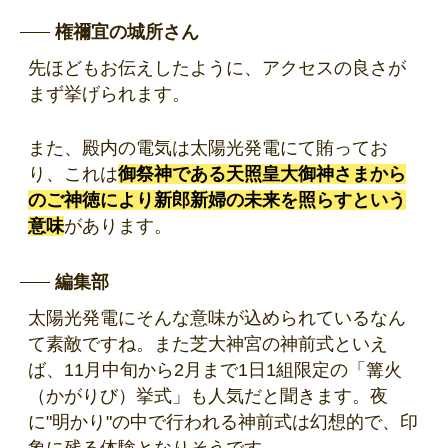
権禰宜の城所さん
先ほどもお伝えしたように、アクセスの良さが
まず挙げられます。
また、殿内の電気は太陽光発電にて賄ってお
り、これは
御祭神である天照皇大御神さまから
のご神徳により新郎新婦の未来を照らすという
意味
があります。
編集部
太陽光発電にそんな意味が込められているなん
て素敵ですね。また芝大神宮の神前式といえ
ば、11月中旬から2月まで1日1組限定の「篝火
（かがりび）挙式」も人気だと聞きます。夜
に"明かり"の中で行われる神前式は幻想的で、印
象に残る体験となりそうです。