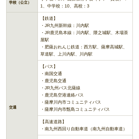
学校（公立）
1、中学校：10、高校：3
【鉄道】
・JR九州新幹線：川内駅
・JR鹿児島本線：川内駅、隈之城駅、木場茶
屋駅
・肥薩おれんじ鉄道：西方駅、薩摩高城駅、
草道駅、上川内駅、川内駅
【バス】
・南国交通
・鹿児島交通
・JR九州バス北薩線
・鹿児島空港連絡バス
・薩摩川内市コミュニティバス
交通
・薩摩川内市甑島コミュニティバス
【高速道路】
・南九州西回り自動車道（南九州自動車道）