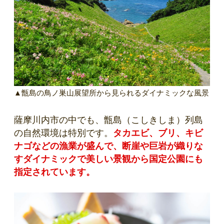
▲甑島の鳥ノ巣山展望所から見られるダイナミックな風景
薩摩川内市の中でも、甑島（こしきしま）列島
の自然環境は特別です。
タカエビ、ブリ、キビ
ナゴなどの漁業が盛んで、断崖や巨岩が織りな
すダイナミックで美しい景観から国定公園にも
指定されています。