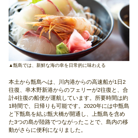
▲甑島では、新鮮な海の幸を日常的に味わえる
本土から甑島へは、川内港からの高速船が1日2
往復、串木野新港からのフェリーが2往復と、合
計4往復の船便が運航しています。所要時間は約
1時間で、日帰りも可能です。2020年には中甑島
と下甑島を結ぶ甑大橋が開通し、上甑島を含め
た3つの島が陸路でつながったことで、島内の移
動がさらに便利になりました。