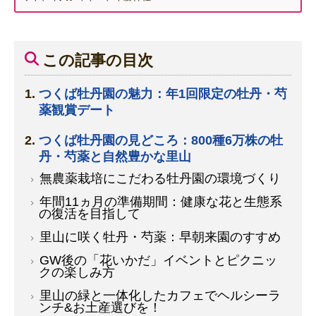
この記事の目次
つくば牡丹園の魅力：年1回限定の牡丹・芍
薬観賞デート
つくば牡丹園の見どころ：800種6万株の牡
丹・芍薬と自然豊かな里山
無農薬栽培にこだわる牡丹園の環境づくり
年間11ヵ月の準備期間：健康な花と生態系
の復活を目指して
里山に咲く牡丹・芍薬：早朝来園のすすめ
GW後の「花いかだ」イベントとピクニッ
クの楽しみ方
里山の緑と一体化したカフェでヘルシーラ
ンチ&お土産選びを！