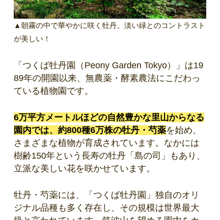
▲朝霧の中で華やかに咲く牡丹。淡い緑とのコントラスト
が美しい！
「つくば牡丹園（Peony Garden Tokyo）」は19
89年の開園以来、無農薬・酵素農法にこだわっ
ている植物園です。
6万平方メートルほどの自然豊かな里山からなる
園内では、約800種6万株の牡丹・芍薬
を始め、
さまざまな植物が育成されています。なかには
樹齢150年という長寿の牡丹「島の司」もあり、
立派な美しい花を咲かせています。
牡丹・芍薬には、「つくば牡丹園」独自のオリ
ジナル品種も多く存在し、その規模は世界最大