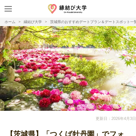
ホーム
縁結び大学
茨城県のおすすめデートプラン＆デートスポット一
更新日：2026年4月3日
【茨城県】「つくば牡丹園」でフォ