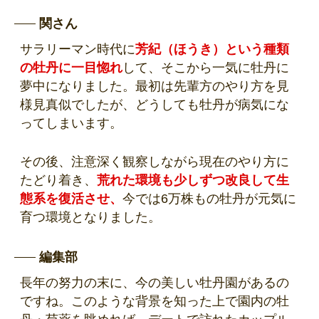
関さん
サラリーマン時代に
芳紀（ほうき）という種類
の牡丹に一目惚れ
して、そこから一気に牡丹に
夢中になりました。最初は先輩方のやり方を見
様見真似でしたが、どうしても牡丹が病気にな
ってしまいます。
その後、注意深く観察しながら現在のやり方に
たどり着き、
荒れた環境も少しずつ改良して生
態系を復活させ、
今では6万株もの牡丹が元気に
育つ環境となりました。
編集部
長年の努力の末に、今の美しい牡丹園があるの
ですね。このような背景を知った上で園内の牡