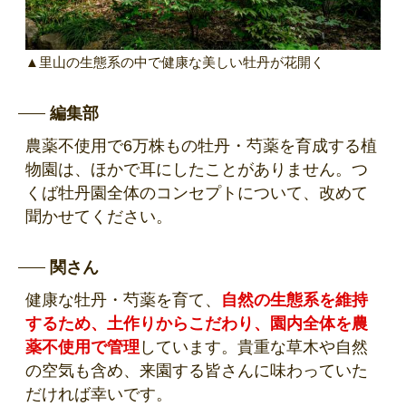
▲里山の生態系の中で健康な美しい牡丹が花開く
編集部
農薬不使用で6万株もの牡丹・芍薬を育成する植
物園は、ほかで耳にしたことがありません。つ
くば牡丹園全体のコンセプトについて、改めて
聞かせてください。
関さん
健康な牡丹・芍薬を育て、
自然の生態系を維持
するため、土作りからこだわり、園内全体を農
薬不使用で管理
しています。貴重な草木や自然
の空気も含め、来園する皆さんに味わっていた
だければ幸いです。