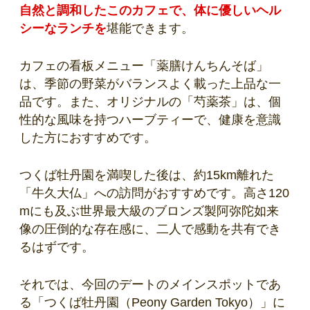
自然と調和したこのカフェで、体に優しいヘル
シーなランチを
堪能できます。
カフェの看板メニュー「薬膳けんちんそば」
は、季節の野菜がバランスよく載った上品な一
品です。また、オリジナルの「芍薬茶」は、個
性的な風味を持つハーブティーで、健康を意識
した方におすすめです。
つくば牡丹園を満喫した後は、約15km離れた
「牛久大仏」への訪問がおすすめです。高さ120
mにも及ぶ世界最大級のブロンズ製阿弥陀如来
像の圧倒的な存在感に、二人で感動を共有でき
るはずです。
それでは、今回のデートのメインスポットであ
る「つくば牡丹園（Peony Garden Tokyo）」に