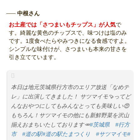
中根さん
お土産では「さつまいもチップス」が人気
で
す。綺麗な黄色のチップスで、味つけは塩のみ
です。1度食べたらやみつきになる食感ですよ。
シンプルな味付けが、さつまいも本来の甘さを
引き立てています。
本日は地元茨城県行方市のエリア放送「なめテ
レ」に出演してきました！ サツマイモ🍠ってど
んなおやつにしてもみんなとっても美味しい😍
もちろん！サツマイモの他にも新鮮野菜を沢山
揃えおまちいたしております🥕
#茨城県
#行方
市
#道の駅
#道の駅たまつくり
#サツマイモ
#