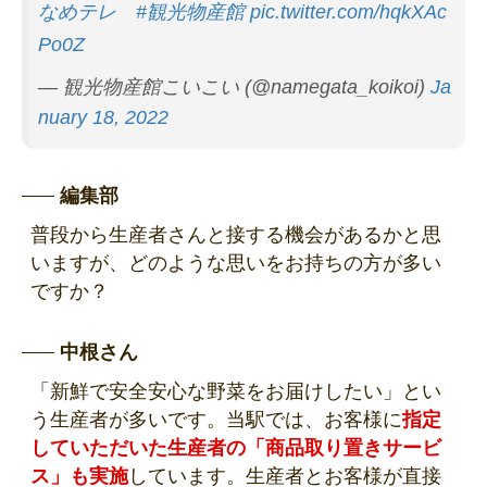
なめテレ
#観光物産館
pic.twitter.com/hqkXAc
Po0Z
— 観光物産館こいこい (@namegata_koikoi)
Ja
nuary 18, 2022
編集部
普段から生産者さんと接する機会があるかと思
いますが、どのような思いをお持ちの方が多い
ですか？
中根さん
「新鮮で安全安心な野菜をお届けしたい」とい
う生産者が多いです。当駅では、お客様に
指定
していただいた生産者の「商品取り置きサービ
ス」も実施
しています。生産者とお客様が直接