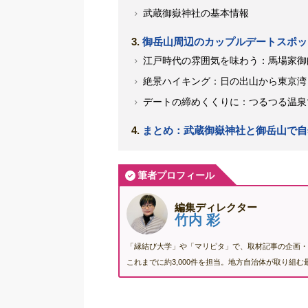
武蔵御嶽神社の基本情報
御岳山周辺のカップルデートスポッ
江戸時代の雰囲気を味わう：馬場家御
絶景ハイキング：日の出山から東京湾
デートの締めくくりに：つるつる温泉
まとめ：武蔵御嶽神社と御岳山で自
筆者プロフィール
編集ディレクター
竹内 彩
「縁結び大学」や「マリピタ」で、取材記事の企画・
これまでに約3,000件を担当。地方自治体が取り組