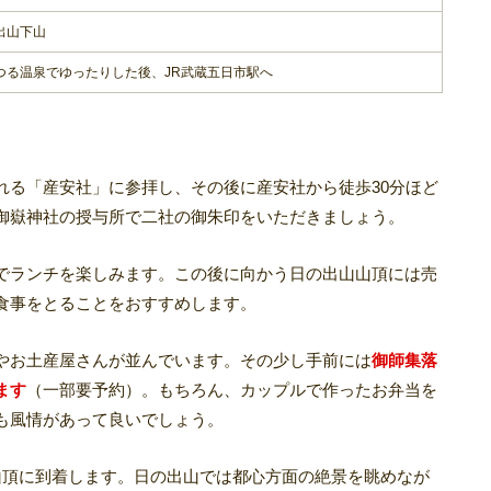
出山下山
つる温泉でゆったりした後、JR武蔵五日市駅へ
れる「産安社」に参拝し、その後に産安社から徒歩30分ほど
御嶽神社の授与所で二社の御朱印をいただきましょう。
でランチを楽しみます。この後に向かう日の出山山頂には売
食事をとることをおすすめします。
やお土産屋さんが並んでいます。その少し手前には
御師集落
ます
（一部要予約）。もちろん、カップルで作ったお弁当を
も風情があって良いでしょう。
山頂に到着します。日の出山では都心方面の絶景を眺めなが