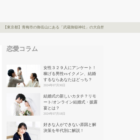
【東京都】青梅市の御岳山にある「武蔵御嶽神社」の大自然をカップルで満喫す
恋愛コラム
女性３２９人にアンケート！
稼げる男性vsイクメン、結婚
するならあなたはどっち？
2024年07月30日
結婚式の新しいカタチ？リモ
ート/オンライン結婚式・披露
宴とは？
2024年07月18日
好きな人ができない原因と解
決策を年代別に解説！