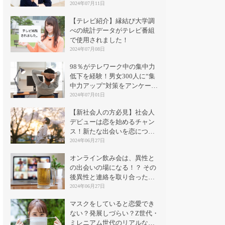
2024年07月11日
【テレビ紹介】縁結び大学調
べの統計データがテレビ番組
で使用されました！
2024年07月08日
98％がテレワーク中の集中力
低下を経験！男女300人に“集
中力アップ”対策をアンケート
｜縁結び大学
2024年07月01日
【新社会人の方必見】社会人
デビューは恋を始めるチャン
ス！新たな出会いを恋につな
げる方法とは？
2024年06月27日
オンライン飲み会は、異性と
の出会いの場になる！？ その
後異性と連絡を取り合った割
合は？
2024年06月27日
マスクをしていると恋愛でき
ない？発展しづらい？Z世代・
ミレニアム世代のリアルな意