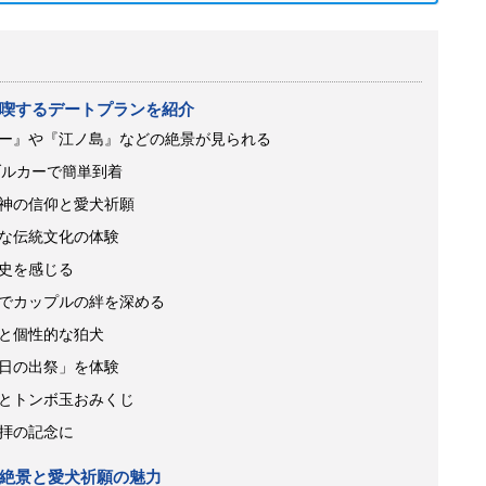
喫するデートプランを紹介
ー』や『江ノ島』などの絶景が見られる
ブルカーで簡単到着
神の信仰と愛犬祈願
な伝統文化の体験
史を感じる
でカップルの絆を深める
と個性的な狛犬
日の出祭」を体験
とトンボ玉おみくじ
拝の記念に
絶景と愛犬祈願の魅力