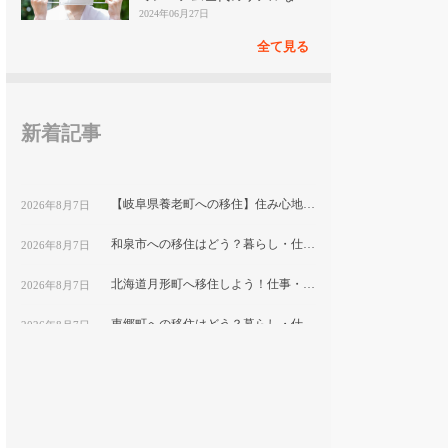
見
2024年06月27日
全て見る
新着記事
【岐阜県養老町への移住】住み心地はどう？暮らしの特徴・仕事・支援情報
2026年8月7日
和泉市への移住はどう？暮らし・仕事・住居・支援内容を解説
2026年8月7日
北海道月形町へ移住しよう！仕事・住居・支援制度など移住に役立つ情報まとめ
2026年8月7日
東郷町への移住はどう？暮らし・仕事・住居・支援内容を解説
2026年8月7日
【山形県尾花沢市への移住】住み心地はどう？暮らしの特徴・仕事・支援情報｜縁結び大学
2026年8月7日
熊本県和水町で暮らす良さとは？移住のための仕事・住居・支援情報
2026年8月7日
群馬県明和町への移住：自然と利便性が調和した暮らしの魅力
2026年8月7日