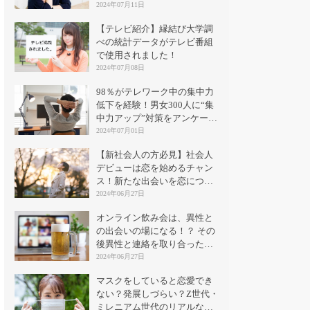
2024年07月11日
【テレビ紹介】縁結び大学調
べの統計データがテレビ番組
で使用されました！
2024年07月08日
98％がテレワーク中の集中力
低下を経験！男女300人に“集
中力アップ”対策をアンケート
｜縁結び大学
2024年07月01日
【新社会人の方必見】社会人
デビューは恋を始めるチャン
ス！新たな出会いを恋につな
げる方法とは？
2024年06月27日
オンライン飲み会は、異性と
の出会いの場になる！？ その
後異性と連絡を取り合った割
合は？
2024年06月27日
マスクをしていると恋愛でき
ない？発展しづらい？Z世代・
ミレニアム世代のリアルな意