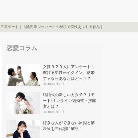
非日常デート｜山陰海岸ジオパークの秘境で個性あふれる作品を堪能
恋愛コラム
女性３２９人にアンケート！
稼げる男性vsイクメン、結婚
するならあなたはどっち？
2024年07月30日
結婚式の新しいカタチ？リモ
ート/オンライン結婚式・披露
宴とは？
2024年07月18日
好きな人ができない原因と解
決策を年代別に解説！