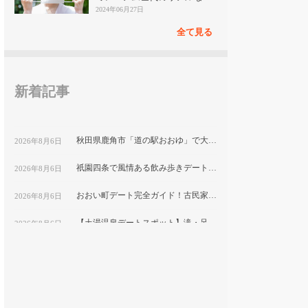
見
2024年06月27日
全て見る
新着記事
秋田県鹿角市「道の駅おおゆ」で大湯温泉と地元グルメを堪能するデートコース
2026年8月6日
祇園四条で風情ある飲み歩きデート！隠れ家ディナーと古都の夜景を楽しむ｜京都
2026年8月6日
おおい町デート完全ガイド！古民家カフェから絶景スポットまで巡る1日コース
2026年8月6日
【土湯温泉デートスポット】滝・足湯・巨大こけしで楽しむ”映え”プラン｜福島市
2026年8月6日
鹿嶋市デートにおすすめ！海と湖の絶景をめぐる映えスポット巡り
2026年8月6日
福岡テイクアウト弁当特集｜おうちデートで食べたい人気メニューを紹介
2026年8月6日
平塚市博物館で自然と文化を学ぶ！プラネタリウム付きカップルデートプラン｜神奈川県
2026年8月6日