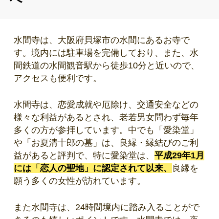
水間寺は、大阪府貝塚市の水間にあるお寺で
す。境内には駐車場を完備しており、また、水
間鉄道の水間観音駅から徒歩
10
分と近いので、
アクセスも便利です。
水間寺は、恋愛成就や厄除け、交通安全などの
様々な利益があるとされ、老若男女問わず毎年
多くの方が参拝しています。中でも「愛染堂」
や「お夏清十郎の墓」は、良縁・縁結びのご利
益があると評判で、特に愛染堂は、
平成
29
年
1
月
には「恋人の聖地」に認定されて以来、
良縁を
願う多くの女性が訪れています。
また水間寺は、
24
時間境内に踏み入ることがで