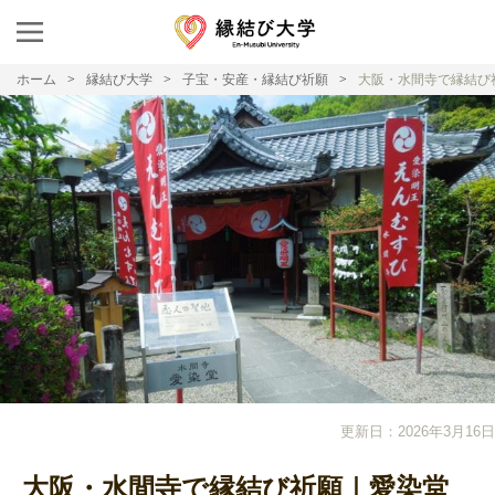
ホーム
縁結び大学
子宝・安産・縁結び祈願
大阪・水間寺で縁結び
更新日：2026年3月16日
大阪・水間寺で縁結び祈願｜愛染堂