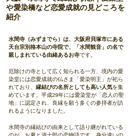
や愛染橋など恋愛成就の見どころを
紹介
水間寺（みずまでら）は、大阪府貝塚市にある
天台宗別格本山の寺院で、「水間観音」の名で
親しまれている由緒あるお寺
です。
厄除けの寺として広く知られる一方、境内の愛
染堂には恋愛成就の仏さま「愛染明王」が祀ら
れており、
縁結びの名所としても高い人気
を集
めています。平成29年には愛染堂が「恋人の聖
地」に認定され、良縁を願う多くの参拝者が訪
れるようになりました。
水間寺の縁結びの由来として語り継がれている
のが、お夏と清十郎の恋物語です。身分違いの