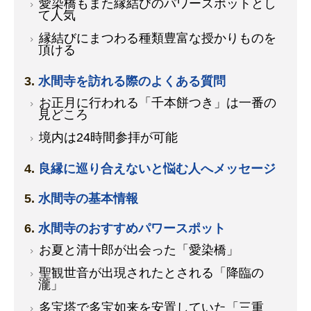
愛染橋もまた縁結びのパワースポットとし
て人気
縁結びにまつわる種類豊富な授かりものを
頂ける
水間寺を訪れる際のよくある質問
お正月に行われる「千本餅つき」は一番の
見どころ
境内は24時間参拝が可能
良縁に巡り合えないと悩む人へメッセージ
水間寺の基本情報
水間寺のおすすめパワースポット
お夏と清十郎が出会った「愛染橋」
聖観世音が出現されたとされる「降臨の
瀧」
多宝塔で多宝如来を安置していた「三重