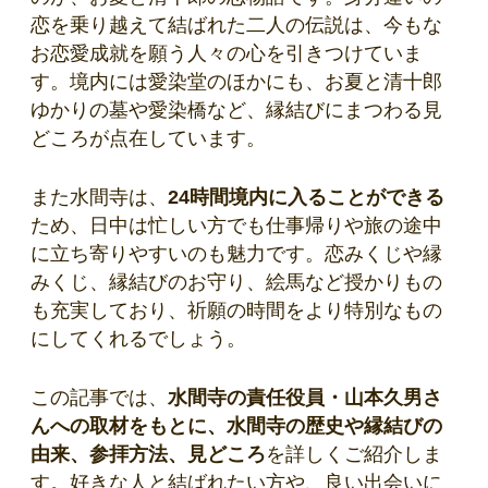
恋を乗り越えて結ばれた二人の伝説は、今もな
お恋愛成就を願う人々の心を引きつけていま
す。境内には愛染堂のほかにも、お夏と清十郎
ゆかりの墓や愛染橋など、縁結びにまつわる見
どころが点在しています。
また水間寺は、
24時間境内に入ることができる
ため、日中は忙しい方でも仕事帰りや旅の途中
に立ち寄りやすいのも魅力です。恋みくじや縁
みくじ、縁結びのお守り、絵馬など授かりもの
も充実しており、祈願の時間をより特別なもの
にしてくれるでしょう。
この記事では、
水間寺の責任役員・山本久男さ
んへの取材をもとに、水間寺の歴史や縁結びの
由来、参拝方法、見どころ
を詳しくご紹介しま
す。好きな人と結ばれたい方や、良い出会いに