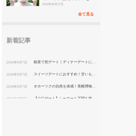
見
2024年06月27日
全て見る
新着記事
銀座で初デート｜ディナーデートに使えるお店を紹介
2026年8月7日
スイーツデートにおすすめ！甘いものが好きなカップル必見のお店を紹介【関東版】｜縁結び大学
2026年8月7日
オホーツクの自然を体感！美幌博物館で楽しむ北海道の歴史と芸術デート
2026年8月7日
【山口デート】シーモール下関を拠点に絶景と海の生き物に出会う1日
2026年8月7日
【福井デート】箸匠せいわの若狭塗箸作り体験と小浜市パワースポット巡りの旅
2026年8月7日
若狭おばまのデートスポット巡り！絶景と海の幸を満喫するカップルプラン｜福井県
2026年8月7日
静岡県浜松市への移住ってどう？暮らしの特徴を解説
2026年8月7日