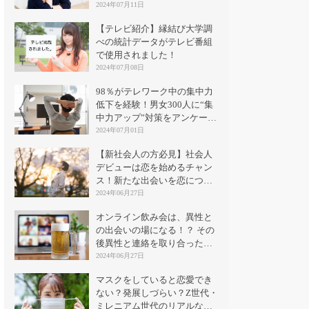
2024年07月11日
【テレビ紹介】縁結び大学調
べの統計データがテレビ番組
で使用されました！
2024年07月08日
98％がテレワーク中の集中力
低下を経験！男女300人に“集
中力アップ”対策をアンケート
｜縁結び大学
2024年07月01日
【新社会人の方必見】社会人
デビューは恋を始めるチャン
ス！新たな出会いを恋につな
げる方法とは？
2024年06月27日
オンライン飲み会は、異性と
の出会いの場になる！？ その
後異性と連絡を取り合った割
合は？
2024年06月27日
マスクをしていると恋愛でき
ない？発展しづらい？Z世代・
ミレニアム世代のリアルな意