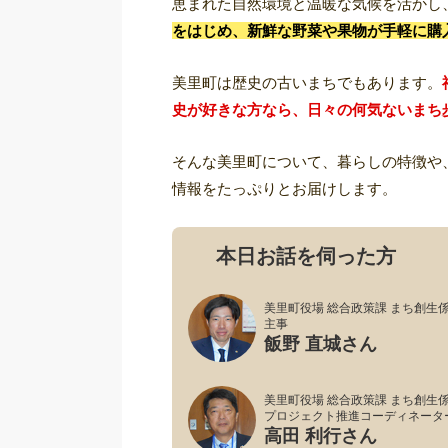
恵まれた自然環境と温暖な気候を活かし
をはじめ、新鮮な野菜や果物が手軽に購
美里町は歴史の古いまちでもあります。
史が好きな方なら、日々の何気ないまち
そんな美里町について、暮らしの特徴や
情報をたっぷりとお届けします。
本日お話を伺った方
美里町役場 総合政策課 まち創生
主事
飯野 直城さん
美里町役場 総合政策課 まち創生
プロジェクト推進コーディネータ
高田 利行さん