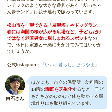
レチックのような大きな遊具がある「坊っちゃ
ん夢ランド」は親子連れで賑わっています。
松山市を一望できる「展望塔」やドッグラン、
春には満開の桜が広がる広場など、子どもだけ
ではなく老若男女に親しまれるスポット
なの
で、休日は家族と一緒に出かけてみてはいかが
でしょうか。
公式Instagram：
「いい、暮らし。まつやま」
ほかにも、市立の保育所・幼稚園の
14園の
園庭を芝生化
するなど、子ど
もたちがのびのびと体を動かせる環
白石さん
境作りにも取り組んでいます。