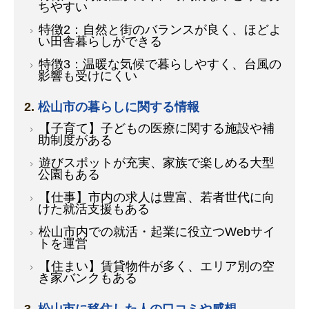
ちやすい
特徴2：自然と街のバランスが良く、ほどよ
い田舎暮らしができる
特徴3：温暖な気候で暮らしやすく、台風の
影響も受けにくい
松山市の暮らしに関する情報
【子育て】子どもの医療に関する施設や補
助制度がある
遊びスポットが充実、家族で楽しめる大型
公園もある
【仕事】市内の求人は豊富、若者世代に向
けた就活支援もある
松山市内での就活・起業に役立つWebサイ
トを運営
【住まい】賃貸物件が多く、エリア別の空
き家バンクもある