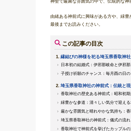
神聖で厳粛な雰囲気の中で、伝統的な神
由緒ある神前式に興味がある方や、緑豊
最後までお読みください。
この記事の目次
縁結びの神様を祀る埼玉県香取神社
日本初の結婚式：伊邪那岐命と伊邪那
子授け祈願のチャンス：毎月酉の日の
埼玉県香取神社の神前式：伝統と現
香取神社の歴史ある神前式：昭和初期
緑豊かな参道：清々しい気分で迎える
厳かな雰囲気と晴れやかな気持ち：香
埼玉県香取神社の神前式：儀式の流れ
香取神社で神前式を挙げたカップルの