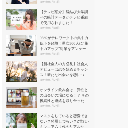
2024年07月11日
【テレビ紹介】縁結び大学調
べの統計データがテレビ番組
で使用されました！
2024年07月08日
98％がテレワーク中の集中力
低下を経験！男女300人に“集
中力アップ”対策をアンケート
｜縁結び大学
2024年07月01日
【新社会人の方必見】社会人
デビューは恋を始めるチャン
ス！新たな出会いを恋につな
げる方法とは？
2024年06月27日
オンライン飲み会は、異性と
の出会いの場になる！？ その
後異性と連絡を取り合った割
合は？
2024年06月27日
マスクをしていると恋愛でき
ない？発展しづらい？Z世代・
ミレニアム世代のリアルな意