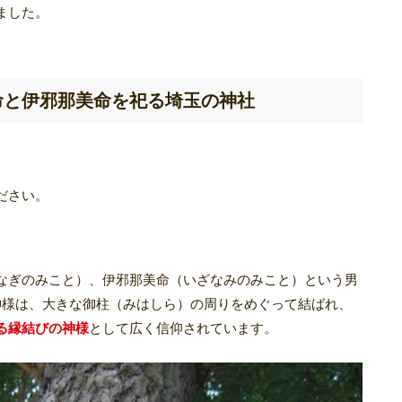
ました。
命と伊邪那美命を祀る埼玉の神社
ださい。
なぎのみこと）、伊邪那美命（いざなみのみこと）という男
神様は、大きな御柱（みはしら）の周りをめぐって結ばれ、
る縁結びの神様
として広く信仰されています。