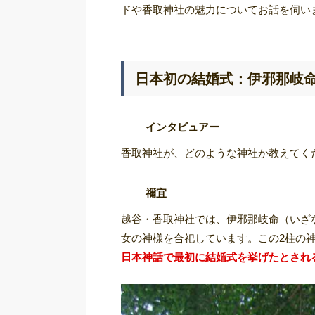
ドや香取神社の魅力についてお話を伺い
日本初の結婚式：伊邪那岐
インタビュアー
香取神社が、どのような神社か教えてく
禰宜
越谷・香取神社では、伊邪那岐命（いざ
女の神様を合祀しています。この2柱の
日本神話で最初に結婚式を挙げたとされ