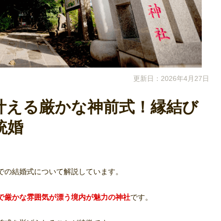
更新日：2026年4月27日
叶える厳かな神前式！縁結び
統婚
での結婚式について解説しています。
で厳かな雰囲気が漂う境内が魅力の神社
です。