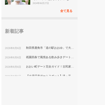
見
2024年06月27日
全て見る
新着記事
秋田県鹿角市「道の駅おおゆ」で大湯温泉と地元グルメを堪能するデートコース
2026年8月6日
祇園四条で風情ある飲み歩きデート！隠れ家ディナーと古都の夜景を楽しむ｜京都
2026年8月6日
おおい町デート完全ガイド！古民家カフェから絶景スポットまで巡る1日コース
2026年8月6日
【土湯温泉デートスポット】滝・足湯・巨大こけしで楽しむ”映え”プラン｜福島市
2026年8月6日
鹿嶋市デートにおすすめ！海と湖の絶景をめぐる映えスポット巡り
2026年8月6日
福岡テイクアウト弁当特集｜おうちデートで食べたい人気メニューを紹介
2026年8月6日
平塚市博物館で自然と文化を学ぶ！プラネタリウム付きカップルデートプラン｜神奈川県
2026年8月6日