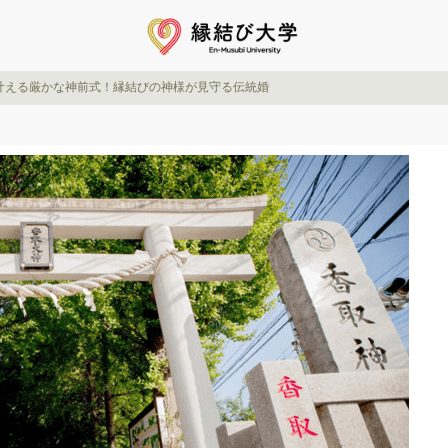
叶える厳かな神前式！縁結びの神様が見守る伝統婚