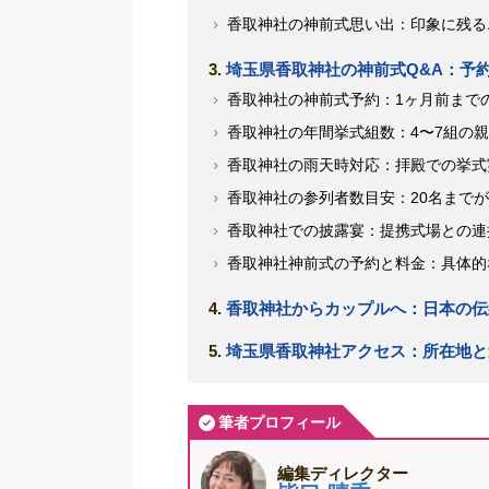
香取神社の神前式思い出：印象に残る
埼玉県香取神社の神前式Q&A：予
香取神社の神前式予約：1ヶ月前まで
香取神社の年間挙式組数：4〜7組の
香取神社の雨天時対応：拝殿での挙式
香取神社の参列者数目安：20名まで
香取神社での披露宴：提携式場との連
香取神社神前式の予約と料金：具体的
香取神社からカップルへ：日本の伝
埼玉県香取神社アクセス：所在地と
筆者プロフィール
編集ディレクター