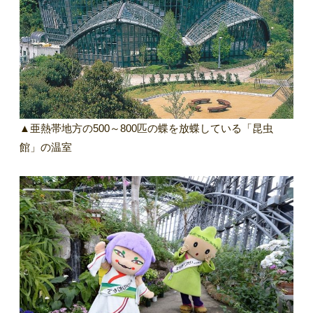
▲亜熱帯地方の500～800匹の蝶を放蝶している「昆虫
館」の温室