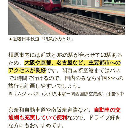
▲近畿日本鉄道「特急ひのとり」
橿原市内には近鉄とJRの駅が合わせて13駅ある
ため、
大阪や京都、名古屋など、主要都市への
アクセスが良好
です。関西国際空港まではバス
で1時間で行けるので、国内のみならず国外への
旅行も計画しやすいでしょう。
※リムジンバス（大和八木駅ー関西国際空港線）は運休中
京奈和自動車道や南阪奈道路など、
自動車の交
通網も充実していて便利
なので、ドライブ好き
な方にもおすすめです。