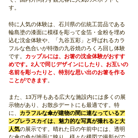
す。
特に人気の体験は、石川県の伝統工芸品である
輪島塗の漆面に模様を彫って金箔・金粉を埋め
込む沈金体験や、「九谷五彩」と呼ばれるカラ
フルな色合いが特徴の九谷焼のろくろ回し体験
です。
カップルには、お箸の沈金体験がおすす
めです。2人で同じデザインにしたり、お互いの
名前を彫ったりと、特別な思い出のお箸を作る
ことができます
。
また、13万坪もある広大な施設内には多くの展
示物があり、お散歩デートにも最適です。特
に、
カラフルな傘が建物の間に連なっているア
ンブレラスカイは、魅力的な写真が撮れると大
人気
の展示です。晴れた日の午前中には、透明
な傘の色が地面に映り、様々な構図で撮影がで