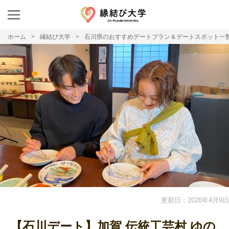
ホーム
縁結び大学
石川県のおすすめデートプラン＆デートスポット一
更新日：2026年4月9日
【石川デート】加賀 伝統工芸村 ゆの