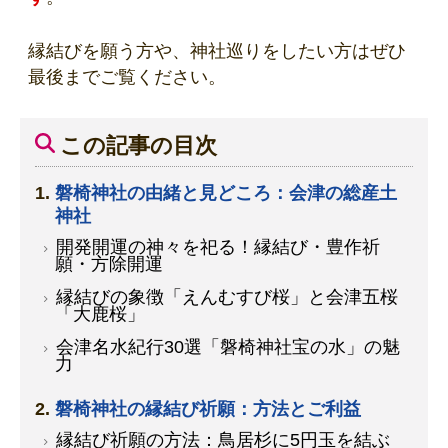
縁結びを願う方や、神社巡りをしたい方はぜひ
最後までご覧ください。
この記事の目次
磐椅神社の由緒と見どころ：会津の総産土
神社
開発開運の神々を祀る！縁結び・豊作祈
願・方除開運
縁結びの象徴「えんむすび桜」と会津五桜
「大鹿桜」
会津名水紀行30選「磐椅神社宝の水」の魅
力
磐椅神社の縁結び祈願：方法とご利益
縁結び祈願の方法：鳥居杉に5円玉を結ぶ