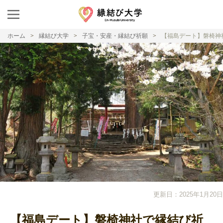
ホーム
縁結び大学
子宝・安産・縁結び祈願
【福島デート】磐椅神
更新日：2025年1月20日
【福島デート】磐椅神社で縁結び祈