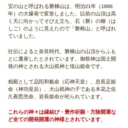
宝の山と呼ばれる磐梯山は、明治21年（1888
年）の大爆発で変形しました。以前の山頂は高
く天に向かってそびえ立ち、石（磐）の梯（は
しご）のように見えたので「磐椅山」と呼ばれ
ていました。
社伝によると奈良時代、磐梯山の山頂からふも
とに遷座したとされています。御祭神は国土開
発の神とされる大山祇神と埴山姫命です。
相殿として品陀和氣命（応神天皇）、息長足姫
命（神功皇后）、大山祇神の子である木花之佐
久夜毘売命、岩長姫命が祀られています。
これらの神々は
縁結び・豊作祈願・方除開運な
ど全ての開発開運の神様とされています
。