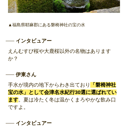
▲福島県耶麻郡にある磐椅神社の宝の水
インタビュアー
えんむすび桜や大鹿桜以外の名物はあります
か？
伊東さん
手水が境内の地下からわき出ており
「磐椅神社
宝の水」として会津名水紀行30選に選ばれてい
ます
。夏は冷たく冬は温かくまろやかな飲み口
ですよ。
インタビュアー