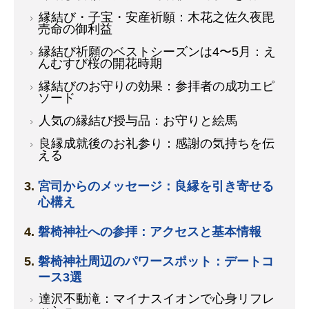
縁結び・子宝・安産祈願：木花之佐久夜毘
売命の御利益
縁結び祈願のベストシーズンは4〜5月：え
んむすび桜の開花時期
縁結びのお守りの効果：参拝者の成功エピ
ソード
人気の縁結び授与品：お守りと絵馬
良縁成就後のお礼参り：感謝の気持ちを伝
える
宮司からのメッセージ：良縁を引き寄せる
心構え
磐椅神社への参拝：アクセスと基本情報
磐椅神社周辺のパワースポット：デートコ
ース3選
達沢不動滝：マイナスイオンで心身リフレ