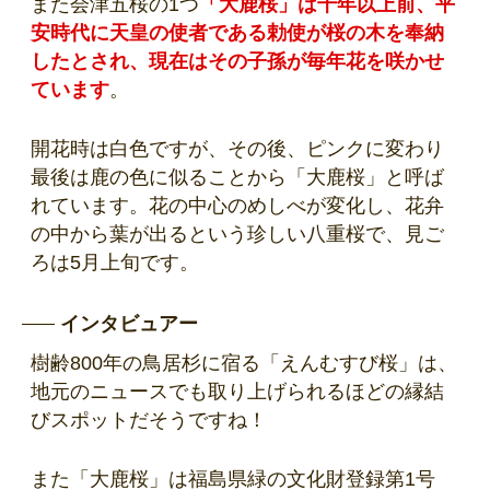
また会津五桜の1つ
「大鹿桜」は千年以上前、平
安時代に天皇の使者である勅使が桜の木を奉納
したとされ、現在はその子孫が毎年花を咲かせ
ています
。
開花時は白色ですが、その後、ピンクに変わり
最後は鹿の色に似ることから「大鹿桜」と呼ば
れています。花の中心のめしべが変化し、花弁
の中から葉が出るという珍しい八重桜で、見ご
ろは5月上旬です。
インタビュアー
樹齢800年の鳥居杉に宿る「えんむすび桜」は、
地元のニュースでも取り上げられるほどの縁結
びスポットだそうですね！
また「大鹿桜」は福島県緑の文化財登録第1号