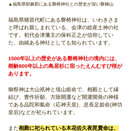
▲福島県耶麻郡にある磐椅神社との歴史が深い磐梯山
福島県猪苗代町
にある磐椅神社は、いわきさま
と呼ばれ親しまれている、会津の総産土神の社
です。初代会津藩主の保科正之が信仰してい
た、由緒ある神社としても知られています。
1500年以上の歴史がある磐椅神社の境内には、
樹齢800年以上の鳥居杉に宿ったえんむすび桜が
あります。
御祭神は大山祇神と埴山姫命で、相殿として
縁
結び、豊作祈願、方除開運など開運開発の神様
である品陀和氣命（応神天皇)、息長足姫命(神功
皇后)などが祀られています。
また
相殿に祀られている木花佐久夜毘賣命は、