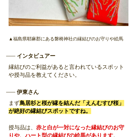
▲福島県耶麻郡にある磐椅神社の縁結びのお守りや絵馬
インタビュアー
縁結びのご利益があると言われているスポット
や授与品を教えてください。
伊東さん
まず
鳥居杉と桜が縁を結んだ「えんむすび桜」
が絶好の縁結びスポットですね。
授与品は、
赤と白が一対になった縁結びのお守
りや、ハート型の縁結びの絵馬があります
。