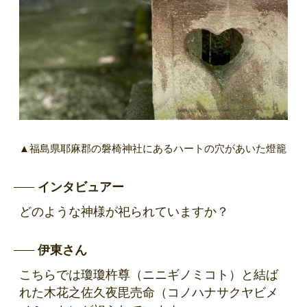
▲福島県耶麻郡の磐椅神社にあるハートの穴があいた燈籠
インタビュアー
どのような神様が祀られていますか？
伊東さん
こちらでは瓊瓊杵尊（ニニギノミコト）と結ば
れた木花之佐久夜毘売命（コノハナサクヤビメ