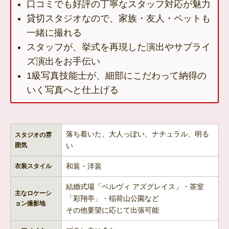
口コミでも好評の丁寧なスタッフ対応が魅力
貸切スタジオなので、家族・友人・ペットも
一緒に撮れる
スタッフが、挙式を再現した演出やサプライ
ズ演出をお手伝い
1級写真技能士が、細部にこだわって納得の
いく写真へと仕上げる
落ち着いた、大人っぽい、ナチュラル、明る
スタジオの雰
囲気
い
和装・洋装
衣装スタイル
結婚式場「ベルヴィ アズグレイス」・茶室
主なロケーシ
「彩翔亭」・稲荷山公園など
ョン撮影地
その他要望に応じて出張可能