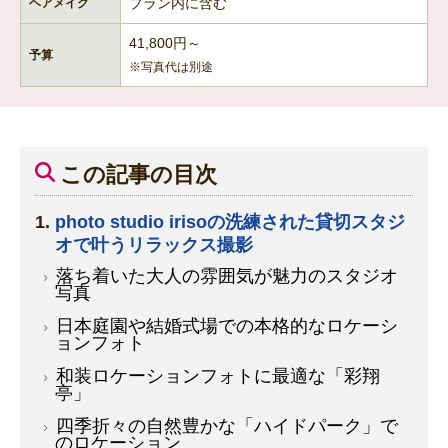
プラン内に含む
ヘアメイク
41,800円～
予算
※写真代は別途
この記事の目次
photo studio irisoの洗練された貸切スタジ
オで叶うリラックス撮影
落ち着いた大人の雰囲気が魅力のスタジオ
写真
日本庭園や結婚式場での本格的なロケーシ
ョンフォト
和装ロケーションフォトに最適な「彩翔
亭」
四季折々の自然豊かな「ハイドパーク」で
のロケーション