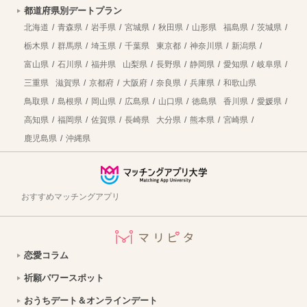
都道府県別デートプラン
群馬県明和町への移住：自然と利便性が調和した暮らしの魅力
2026年8月7日
北海道
青森県
岩手県
宮城県
秋田県
山形県
福島県
茨城県
新規就農支援が手厚い北海道北竜町へ移住！暮らしに役立つ仕事・住宅の情報
2026年8月7日
栃木県
群馬県
埼玉県
千葉県
東京都
神奈川県
新潟県
富山県
石川県
福井県
山梨県
長野県
静岡県
愛知県
岐阜県
古殿町への移住はどう？暮らし・仕事・住居・支援内容を解説
2026年8月7日
三重県
滋賀県
京都府
大阪府
奈良県
兵庫県
和歌山県
三条市移住のメリット満載！自然と都市機能が調和する暮らしの実現
2026年8月7日
鳥取県
島根県
岡山県
広島県
山口県
徳島県
香川県
愛媛県
高知県
福岡県
佐賀県
長崎県
大分県
熊本県
宮崎県
福島県浪江町へ移住しよう！仕事・住居・支援制度など移住に役立つ情報まとめ
2026年8月7日
鹿児島県
沖縄県
飯舘村への移住。移住定住支援・子育て環境・仕事・住まいについて紹介｜福島県
2026年8月7日
日高市への移住！まちの魅力・仕事・住まい情報を徹底解説
2026年8月7日
おすすめマッチングアプリ
渋川市の暮らしの魅力は？移住を成功させるための情報を徹底解説
2026年8月7日
南相木村への移住はどう？暮らし・仕事・住居・支援内容を解説
2026年8月7日
恋愛コラム
福井県高浜町への移住！海と禅文化が織りなす魅力的な暮らしを徹底解説
2026年8月7日
祈願パワースポット
【愛知県豊橋市への移住】住み心地はどう？暮らしの特徴・仕事・支援情報
2026年8月7日
おうちデート＆オンラインデート