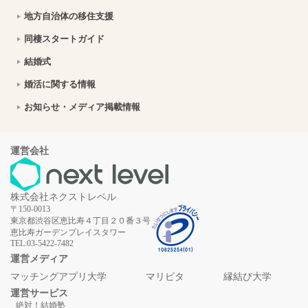
おうちデートのご飯問題解決！テイクアウト弁当特集【東京】
2026年8月7日
地方自治体の移住支援
銀座で初デート｜ディナーデートに使えるお店を紹介
2026年8月7日
同棲スタートガイド
結婚式
スイーツデートにおすすめ！甘いものが好きなカップル必見のお店を紹介【関東版】｜縁結び大学
2026年8月7日
婚活に関する情報
オホーツクの自然を体感！美幌博物館で楽しむ北海道の歴史と芸術デート
2026年8月7日
お知らせ・メディア掲載情報
【山口デート】シーモール下関を拠点に絶景と海の生き物に出会う1日
2026年8月7日
【福井デート】箸匠せいわの若狭塗箸作り体験と小浜市パワースポット巡りの旅
2026年8月7日
運営会社
若狭おばまのデートスポット巡り！絶景と海の幸を満喫するカップルプラン｜福井県
2026年8月7日
株式会社ネクストレベル
静岡県浜松市への移住ってどう？暮らしの特徴を解説
2026年8月7日
〒150-0013
東京都渋谷区恵比寿４丁目２０番３号
備前市で楽しむ映えデート｜瀬戸内海・備前焼・旧閑谷学校をめぐる1日プラン
2026年8月7日
恵比寿ガーデンプレイスタワー
TEL:03-5422-7482
木曽川源流の里「きそむら道の駅」で楽しむ高原グルメと縁結びデート｜長野県木曽郡
2026年8月7日
運営メディア
マッチングアプリ大学
マリピタ
縁結び大学
【福島】柳津の絶景スポットを巡るカップル向けデートプラン｜赤べこの町で思い出作り
2026年8月7日
運営サービス
絶対！結婚塾