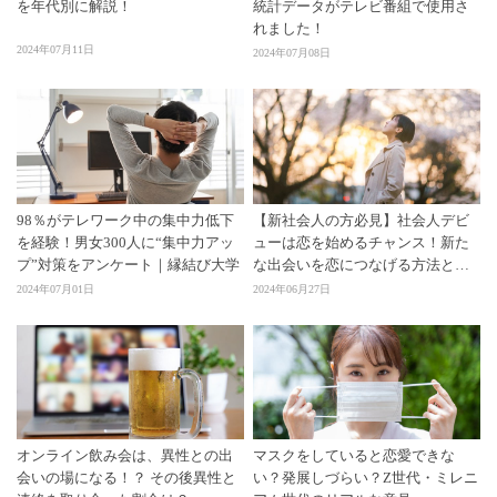
を年代別に解説！
統計データがテレビ番組で使用さ
れました！
2024年07月11日
2024年07月08日
98％がテレワーク中の集中力低下
【新社会人の方必見】社会人デビ
を経験！男女300人に“集中力アッ
ューは恋を始めるチャンス！新た
プ”対策をアンケート｜縁結び大学
な出会いを恋につなげる方法と
は？
2024年07月01日
2024年06月27日
オンライン飲み会は、異性との出
マスクをしていると恋愛できな
会いの場になる！？ その後異性と
い？発展しづらい？Z世代・ミレニ