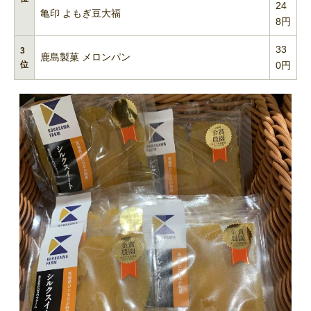
24
亀印 よもぎ豆大福
8円
33
3
鹿島製菓 メロンパン
位
0円