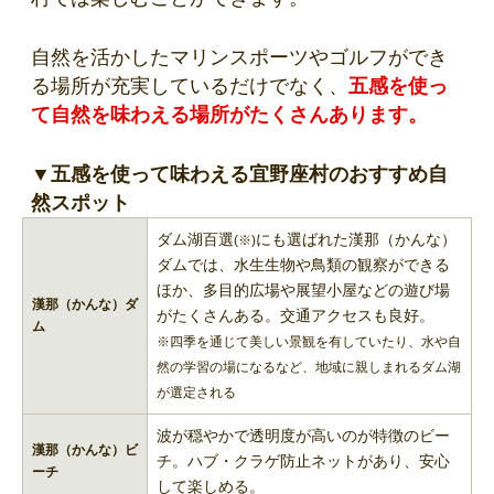
自然を活かしたマリンスポーツやゴルフができ
る場所が充実しているだけでなく、
五感を使っ
て自然を味わえる場所がたくさんあります。
▼五感を使って味わえる宜野座村のおすすめ自
然スポット
ダム湖百選
にも選ばれた漢那（かんな）
(※)
ダムでは、水生生物や鳥類の観察ができる
ほか、多目的広場や展望小屋などの遊び場
漢那（かんな）ダ
がたくさんある。交通アクセスも良好。
ム
※四季を通じて美しい景観を有していたり、水や自
然の学習の場になるなど、地域に親しまれるダム湖
が選定される
波が穏やかで透明度が高いのが特徴のビー
漢那（かんな）ビ
チ。ハブ・クラゲ防止ネットがあり、安心
ーチ
して楽しめる。