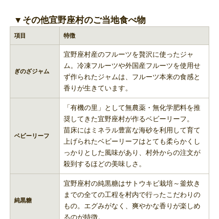
▼その他宜野座村のご当地食べ物
項目
特徴
宜野座村産のフルーツを贅沢に使ったジャ
ム。冷凍フルーツや外国産フルーツを使用せ
ぎのざジャム
ず作られたジャムは、フルーツ本来の食感と
香りが生きています。
「有機の里」として無農薬・無化学肥料を推
奨してきた宜野座村が作るベビーリーフ。
苗床にはミネラル豊富な海砂を利用して育て
ベビーリーフ
上げられたベビーリーフはとても柔らかくし
っかりとした風味があり、村外からの注文が
殺到するほどの美味しさ。
宜野座村の純黒糖はサトウキビ栽培～釜炊き
までの全ての工程を村内で行ったこだわりの
純黒糖
もの。エグみがなく、爽やかな香りが楽しめ
るのが特徴。