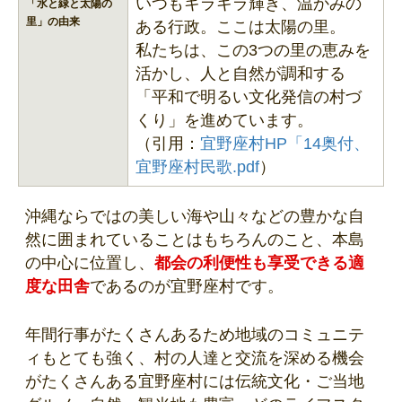
いつもキラキラ輝き、温かみの
「水と緑と太陽の
里」の由来
ある行政。ここは太陽の里。
私たちは、この3つの里の恵みを
活かし、人と自然が調和する
「平和で明るい文化発信の村づ
くり」を進めています。
（引用：
宜野座村HP「14奥付、
宜野座村民歌.pdf
）
沖縄ならではの美しい海や山々などの豊かな自
然に囲まれていることはもちろんのこと、本島
の中心に位置し、
都会の利便性も享受できる適
度な田舎
であるのが宜野座村です。
年間行事がたくさんあるため地域のコミュニテ
ィもとても強く、村の人達と交流を深める機会
がたくさんある宜野座村には伝統文化・ご当地