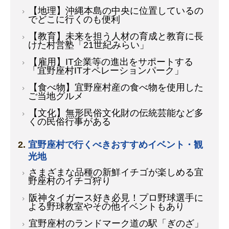
【地理】沖縄本島の中央に位置しているの
でどこに行くのも便利
【教育】未来を担う人材の育成と教育に長
けた村営塾「21世紀みらい」
【雇用】IT企業等の進出をサポートする
「宜野座村ITオペレーションパーク」
【食べ物】宜野座村産の食べ物を使用した
ご当地グルメ
【文化】無形民俗文化財の伝統芸能など多
くの民俗行事がある
宜野座村で行くべきおすすめイベント・観
光地
さまざまな品種の新鮮イチゴが楽しめる宜
野座村のイチゴ狩り
阪神タイガース好き必見！プロ野球選手に
よる野球教室やその他イベントもあり
宜野座村のランドマーク道の駅「ぎのざ」