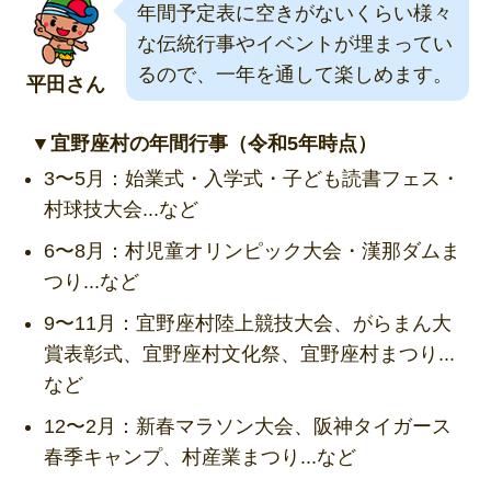
年間予定表に空きがないくらい様々
な伝統行事やイベントが埋まってい
るので、一年を通して楽しめます。
平田さん
▼宜野座村の年間行事（令和5年時点）
3〜5月：始業式・入学式・子ども読書フェス・
村球技大会...など
6〜8月：村児童オリンピック大会・漢那ダムま
つり...など
9〜11月：宜野座村陸上競技大会、がらまん大
賞表彰式、宜野座村文化祭、宜野座村まつり...
など
12〜2月：新春マラソン大会、阪神タイガース
春季キャンプ、村産業まつり...など