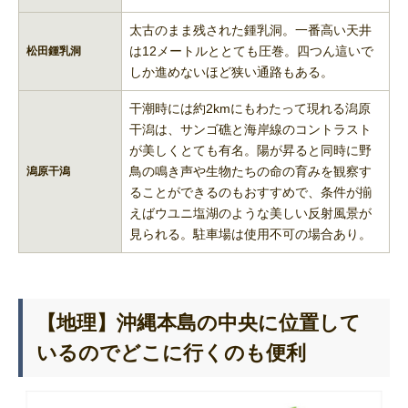
太古のまま残された鍾乳洞。一番高い天井
は12メートルととても圧巻。四つん這いで
松田鍾乳洞
しか進めないほど狭い通路もある。
干潮時には約2kmにもわたって現れる潟原
干潟は、サンゴ礁と海岸線のコントラスト
が美しくとても有名。陽が昇ると同時に野
鳥の鳴き声や生物たちの命の育みを観察す
潟原干潟
ることができるのもおすすめで、条件が揃
えばウユニ塩湖のような美しい反射風景が
見られる。駐車場は使用不可の場合あり。
【地理】沖縄本島の中央に位置して
いるのでどこに行くのも便利